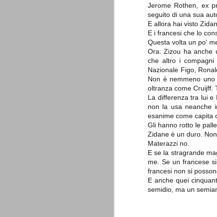
è finita.
Jerome Rothen, ex pro
seguito di una sua auto
Quando abbiamo messo on line
questo sito la nostra squadra del
E allora hai visto Zid
cuore stava vivendo il suo periodo
E i francesi che lo con
più buio, annichilita nel suo
Questa volta un po' me
prestigio e guidata in modo da non
dare molte speranze di un futuro
Ora: Zizou ha anche un
migliore.
che altro i compagni 
Nazionale Figo, Ronald
Non è nemmeno uno da 
oltranza come Cruijff. T
La differenza tra lui e
non la usa neanche in
esanime come capita og
Gli hanno rotto le pall
Zidane è un duro. Non
Materazzi no.
La Juve meno italiana
SEP
E se la stragrande ma
8
Sulle implicazioni anche finanziarie
me. Se un francese sin
relativi criteri di compilazione), 
francesi non si posson
7 (alcuni dei quali utilizzati poco o nulla
E anche quei cinquanta
che sono italiani invece solo 2 dei 10 nuov
semidio, ma un semian
Roma - Juventus 2-1
AUG
30
La Juventus rimedia una sonora bat