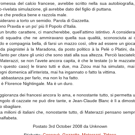
importantissimi punti per la
messa del calcio francese, avrebbe scritto nella sua autobiografia,
Nonostante il gol fortunoso del
qualificazione e mettendosi alle
Chievo, la sensazione netta è che
-rivelata simulazione, gli avrebbe dato del figlio di puttana.
spalle le brutte prestazioni del
la matassa sia molto, molto lunga
campionato. Dopo un primo tempo
ane che predica bene e razzola male.
e difficile da sbrogliare.
di sofferenza gli uomini di Allegri
siderano a torto un semidio. Parola di Gazzetta.
hanno saputo reagire al gol
no Pravda e un po' più Il Popolo d'Italia.
fortunoso (e non molto regolare)
 brutto carattere, ci mancherebbe, quell'attimo istintivo. A consider
segnato dagli inglesi e a portare a
casa il bottino intero.
di squadra che ne ammiravano quella sua qualità, sconosciuta ai ce
o e compagnia bella, di farsi un mazzo così, oltre ad essere un giocat
piagnistei à la Maradona, da posto politico à la Pelè o Platini, d
anto per citare gli unici che sono stati alla sua altezza. Perciò lasciatel
 Materazzi, se non l'avete ancora capita, è che le testate (o le mazzate
 questo caso) le tirano tutti e due, ma Zizou mai ha simulato, mai 
ni domenica all'interista, mai ha ingannato o fatto la vittima.
e abbastanza per farlo, ma non lo ha fatto.
 è Florence Nightingale. Ma è un duro.
ggioranza dei francesi ancora lo ama, e nonostante tutto, si permett
 delle operazioni di calciomercato, oltre che sulle liste Uefa e serie A (e
golo di cazzate ne può dire tante, e Jean-Claude Blanc è lì a dimostra
abbiamo già pubblicato un pezzo dedicato pochi giorni fa. Ricordiamo che
o sbagliare.
) dei 12 giocatori usciti nella sessione di calciomercato sono italiani, e
 milioni di italiani che, nonostante tutto, di Materazzi pensano semp
i giocatori arrivati.
alfabeta.
Postato
3rd October 2008
da Unknown
osta all'Olimpico. Una squadra che per i primi 75 minuti non ha
Cannavò
Gazzetta
Materazzi
Zidane