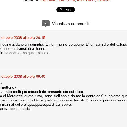
Etichette:
ce solo a 10 minuti dalla fine, dopo essere rimasta in 10 uomini.
no regalato un'urna non facile alle italiane, specialmente alla Juventus,
2
Visualizza commenti
 girone forse più avvincente:
 Shakhtar Donetsk (Ucr), Malmoe (Sve)
 ottobre 2008 alle ore 20:15
ter Utd (Ing), Cska Mosca (Rus), Wolfsburg (Ger).
inedine Zidane un semidio. E non me ne vergogno. E' un semidio del calcio, u
iano mai transitati a Torino.
 (Spa), Galatasaray (Tur), Astana (Kaz).
o ha ceduto, ho quasi pianto.
izzico di sfortuna. Partita sbagliata come impostazione, a cominciare
e con la gestione della stessa. Può succedere. Oggi anche Allegri ha
 ottobre 2008 alle ore 09:40
 lo abbia capito. Quindi, niente drammi e vediamo di imparare in
passo falso, o c'è qualcosa di più?
o?
rmettono?
ha fatto molti più miracoli del presunto dio cattolico.
a di Materazzi quoto tutto, sono siciliano e da me la gente così si chiama q
 che riconosco al mio Dio è quello di non aver frenato l'impulso, prima doveva
e mani al collo al quaqquaraquà di cui sopra.
sciovinismo italiota.
i
ositivo della sentenza di primo grado del processo sportivo
mmesse.