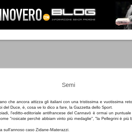
IA NEMO TENETUR
Mass-media feroci, sentimento popola
processo. Una vera e propria mattanza
veniva travolto, annichilito dal furore
 chi conosce il latino, questa frase
che, fin dai primi attimi, sembrò a se
fare imprese impossibili.
Un gruppo di persone, spronato dalla r
ornate dell’estate 2006, sembrava
lavorare sul web per cercare di argin
ificare il corso degli eventi che si
condannando irreversibilmente.
Semi
iano che ancora attizza gli italiani con una tristissima e vuotissima re
 del Duce, è, cosa ve lo dico a fare, la Gazzetta dello Sport.
Manchester City -
Juventus - Chievo 1-1
SEP
SEP
piadi, l'editto-editoriale antifrancese del Cannavò è ormai un puntua
Juventus 1-2
15
12
La Juventus esce con un
 come "rosicate perchè abbiam vinto più medaglie", "la Pellegrini è pi
misero punto dallo Juventus
La Juventus trionfa a
Stadium, accentuando una crisi
Manchester conquistandosi tre
ca sull'annoso caso Zidane-Materazzi.
che sembra non avere fine.