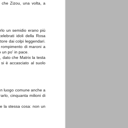
 che Zizou, una volta, a
arlo un semidio erano più
lebrati idoli della Rosa
La sentenza di
SEP
ore dai colpi leggendari.
Cassazione su Moggi
11
a rompimento di maroni a
Dal sito della Corte di
o un po' in pace.
Cassazione:
, dato che Matrix la testa
si è accasciato al suolo
"In Italia la Corte Suprema di
Cassazione è al vertice della
giurisdizione ordinaria; tra le
principali funzioni che le sono
attribuite dalla legge fondamentale
sull'ordinamento giudiziario del 30
a un luogo comune anche a
gennaio 1941 n. 12 (art. 65) vi è
quella di assicurare "l'esatta
rlo, cinquanta milioni di
osservanza e l'uniforme
interpretazione della legge, l'unità
re la stessa cosa: non un
del diritto oggettivo nazionale, il
rispetto dei limiti delle diverse
giurisdizioni".