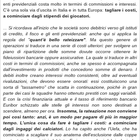
enti previdenziali costa molto in termini di commissioni e interessi.
C’è una sola via d’uscita in Italia e in tutta Europa:
tagliare i costi,
a cominciare dagli stipendi dei giocatori.
... Si ricordava all’inizio che le società sono debitrici verso gli istituti
di credito, il fisco e gli enti previdenziali: anche qui si applica la
regola del "
quant’è bello rateizzare"
. Ma questo genere di
operazioni si traduce in una serie di costi ulteriori: per svolgere un
piano di ripartizione delle somme dovute occorre ottenere le
fideiussioni bancarie oppure assicurative. La quale si traduce in altri
costi in termini di commissioni, anche se spesso è accompagnata
dall’investimento in prodotti che concedono somme di denaro. I
debiti inoltre creano interessi molto consistenti, oltre ad eventuali
rivalutazioni, che devono essere onorati: essi costituiscono una
sorta di "tassametro" che scatta in continuazione, poiché in gran
parte dei casi le squadre hanno ottenuto prestiti con saggi variabili.
E con la crisi finanziaria attuale e il tasso di riferimento bancario
Euribor schizzato alle stelle gli interessi non sono destinati a
scendere, almeno per ora.
Insomma, la rateazione non conviene
poi così tanto: anzi, è un modo per pagare di più in maggior
tempo. L’unica cosa da fare è tagliare i costi: a cominciare
dagli ingaggi dei calciatori.
Lo ha capito anche l’Uefa, che ha
cominciato a scagliare il suo anatema dell’esclusione dalle coppe