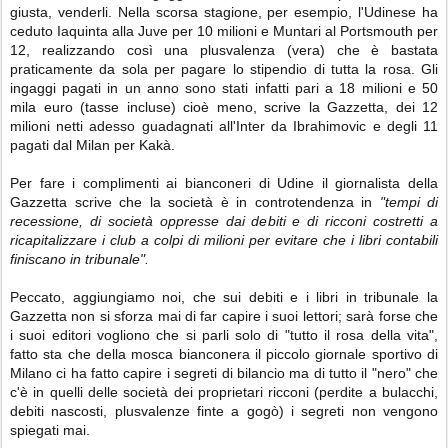
giusta, venderli. Nella scorsa stagione, per esempio, l'Udinese ha
ceduto Iaquinta alla Juve per 10 milioni e Muntari al Portsmouth per
12, realizzando così una plusvalenza (vera) che è bastata
praticamente da sola per pagare lo stipendio di tutta la rosa. Gli
ingaggi pagati in un anno sono stati infatti pari a 18 milioni e 50
mila euro (tasse incluse) cioè meno, scrive la Gazzetta, dei 12
milioni netti adesso guadagnati all'Inter da Ibrahimovic e degli 11
pagati dal Milan per Kakà.
Per fare i complimenti ai bianconeri di Udine il giornalista della
Gazzetta scrive che la società è in controtendenza in
"tempi di
recessione, di società oppresse dai debiti e di ricconi costretti a
ricapitalizzare i club a colpi di milioni per evitare che i libri contabili
finiscano in tribunale".
Peccato, aggiungiamo noi, che sui debiti e i libri in tribunale la
Gazzetta non si sforza mai di far capire i suoi lettori; sarà forse che
i suoi editori vogliono che si parli solo di "tutto il rosa della vita",
fatto sta che della mosca bianconera il piccolo giornale sportivo di
Milano ci ha fatto capire i segreti di bilancio ma di tutto il "nero" che
c'è in quelli delle società dei proprietari ricconi (perdite a bulacchi,
debiti nascosti, plusvalenze finte a gogò) i segreti non vengono
spiegati mai.