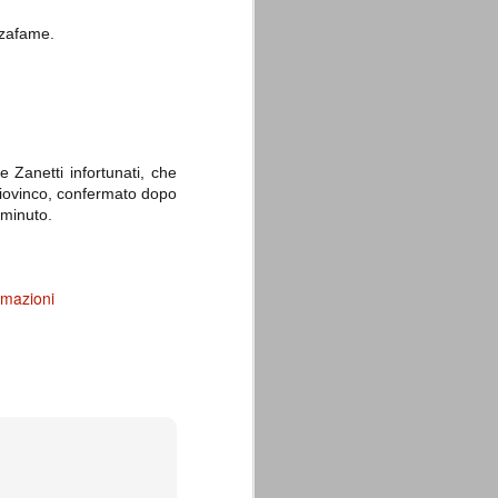
nzafame.
La sentenza di
SEP
 Zanetti infortunati, che
Cassazione su Moggi
11
 Giovinco, confermato dopo
Dal sito della Corte di
 minuto.
Cassazione:
"In Italia la Corte Suprema di
Cassazione è al vertice della
giurisdizione ordinaria; tra le
rmazioni
principali funzioni che le sono
attribuite dalla legge fondamentale
sull'ordinamento giudiziario del 30
gennaio 1941 n. 12 (art. 65) vi è
quella di assicurare "l'esatta
osservanza e l'uniforme
interpretazione della legge, l'unità
del diritto oggettivo nazionale, il
rispetto dei limiti delle diverse
giurisdizioni".