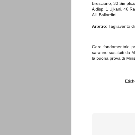
è finita.
Bresciano, 30 Simplicio
A disp. 1 Ujkani, 46 R
Quando abbiamo messo on line
questo sito la nostra squadra del
All. Ballardini.
cuore stava vivendo il suo periodo
più buio, annichilita nel suo
Arbitro
: Tagliavento di
prestigio e guidata in modo da non
dare molte speranze di un futuro
migliore.
Gara fondamentale per 
saranno sostituiti da 
la buona prova di Minsk
Etich
La Juve meno italiana
SEP
8
Sulle implicazioni anche finanziarie
relativi criteri di compilazione), 
7 (alcuni dei quali utilizzati poco o nulla
che sono italiani invece solo 2 dei 10 nuov
Roma - Juventus 2-1
AUG
30
La Juventus rimedia una sonora bat