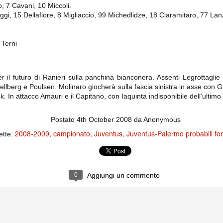
importantissimi punti per la
, 7 Cavani, 10 Miccoli.
Nonostante il gol fortunoso del
qualificazione e mettendosi alle
Chievo, la sensazione netta è che
aggi, 15 Dellafiore, 8 Migliaccio, 99 Michedlidze, 18 Ciaramitaro, 77 La
spalle le brutte prestazioni del
la matassa sia molto, molto lunga
campionato. Dopo un primo tempo
e difficile da sbrogliare.
di sofferenza gli uomini di Allegri
hanno saputo reagire al gol
 Terni
fortunoso (e non molto regolare)
segnato dagli inglesi e a portare a
casa il bottino intero.
il futuro di Ranieri sulla panchina bianconera. Assenti Legrottaglie e
Mellberg e Poulsen. Molinaro giocherà sulla fascia sinistra in asse con
. In attacco Amauri e il Capitano, con Iaquinta indisponibile dell'ultimo
Postato
4th October 2008
da Anonymous
2008-2009
campionato
Juventus
Juventus-Palermo probabili fo
ette:
 delle operazioni di calciomercato, oltre che sulle liste Uefa e serie A (e
abbiamo già pubblicato un pezzo dedicato pochi giorni fa. Ricordiamo che
0
Aggiungi un commento
) dei 12 giocatori usciti nella sessione di calciomercato sono italiani, e
i giocatori arrivati.
osta all'Olimpico. Una squadra che per i primi 75 minuti non ha