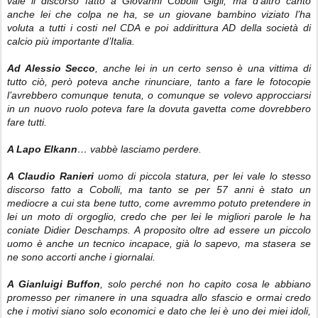
vale il discorso fatto a Giovanni Cobolli Gigli, ma d’altro canto
anche lei che colpa ne ha, se un giovane bambino viziato l’ha
voluta a tutti i costi nel CDA e poi addirittura AD della società di
calcio più importante d’Italia.
Ad Alessio Secco
, anche lei in un certo senso è una vittima di
tutto ciò, però poteva anche rinunciare, tanto a fare le fotocopie
l’avrebbero comunque tenuta, o comunque se volevo approcciarsi
in un nuovo ruolo poteva fare la dovuta gavetta come dovrebbero
fare tutti.
A Lapo Elkann
… vabbè lasciamo perdere.
A Claudio Ranieri
uomo di piccola statura, per lei vale lo stesso
discorso fatto a Cobolli, ma tanto se per 57 anni è stato un
mediocre a cui sta bene tutto, come avremmo potuto pretendere in
lei un moto di orgoglio, credo che per lei le migliori parole le ha
coniate Didier Deschamps. A proposito oltre ad essere un piccolo
uomo è anche un tecnico incapace, già lo sapevo, ma stasera se
ne sono accorti anche i giornalai.
A Gianluigi Buffon
, solo perché non ho capito cosa le abbiano
promesso per rimanere in una squadra allo sfascio e ormai credo
che i motivi siano solo economici e dato che lei è uno dei miei idoli,