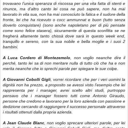
trovavano l’unica speranza di riscossa per una vita fatta di stenti e
rinunce, ma d’altro canto lei cosa ne può sapere, non ha mai
lavorato in vita sua, non ha mai conosciuto la fatica e il sudore della
fronte, lei che ha ricevuto o cocc ammunnat e buon (tutto senza
doverlo conquistare) (sono anche napoletano per di più pensate
come sono felice stasera), sicuramente di questa sconfitta se ne
fregherà altamente tanto chissà dove sarà in questo week end,
tranquillo e sereno, con la sua nobile e bella moglie e i suoi 2
bambini.
A Luca Cordero di Montezemolo
, non voglio neanche dire il
perché, tanto lei sa di non meritare nulla di tutto ciò che ha e non
merita neanche che io sprechi parole per spiegare le sue colpe.
A Giovanni Cobolli Gigli
, vorrei ricordare che per i veri uomini la
dignità non ha prezzo, a proposito se avessi visto l’esempio che lei
rappresenta per i manager, avrei scelto altri studi, purtroppo
pensavo che i manager fossero tutti come Antonio Giraudo,
persone che credono e lavorano per la loro azienda con passione e
dedizione cercando di raggiungere il successo personale attraverso
i risultati ottenuti dalla propria azienda.
A Jean Claude Blanc
, non voglio sprecare ulteriori parole, per lei