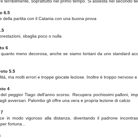
importantissimi punti per la
ffre terribilmente, soprattutto nel primo tempo. Si assesta nel secondo 
Nonostante il gol fortunoso del
qualificazione e mettendosi alle
Chievo, la sensazione netta è che
spalle le brutte prestazioni del
o 6.5
la matassa sia molto, molto lunga
campionato. Dopo un primo tempo
e difficile da sbrogliare.
re della partita con il Catania con una buona prova
di sofferenza gli uomini di Allegri
hanno saputo reagire al gol
fortunoso (e non molto regolare)
.5
segnato dagli inglesi e a portare a
prestazioni, sbaglia poco o nulla
casa il bottino intero.
to 6
 quanto meno decorosa, anche se siamo lontani da uno standard acc
oto 5.5
tà, ma molti errori e troppe giocate leziose. Inoltre è troppo nervoso e 
oto 4
a del peggior Tiago dell'anno scorso. Recupera pochissimi palloni, im
agli avversari. Palombo gli offre una vera e propria lezione di calcio
 delle operazioni di calciomercato, oltre che sulle liste Uefa e serie A (e
abbiamo già pubblicato un pezzo dedicato pochi giorni fa. Ricordiamo che
) dei 12 giocatori usciti nella sessione di calciomercato sono italiani, e
 7
i giocatori arrivati.
ce in modo vigoroso alla distanza, diventando il padrone incontras
er fortuna...
5
osta all'Olimpico. Una squadra che per i primi 75 minuti non ha