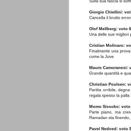
è finita.
Sulla sua fascia si so
Quando abbiamo messo on line
Giorgio Chiellini: vot
questo sito la nostra squadra del
Cancella il brutto erro
cuore stava vivendo il suo periodo
più buio, annichilita nel suo
prestigio e guidata in modo da non
Olof Mellberg: voto 6
dare molte speranze di un futuro
Una delle sue migliori 
migliore.
Cristian Molinaro: vo
Finalmente una prova
come la Juve
Mauro Camoranesi: v
Grande quantità e quali
Christian Poulsen: v
Partita orribile, degn
La Juve meno italiana
SEP
regala spesso la palla 
8
Sulle implicazioni anche finanziarie
relativi criteri di compilazione), 
7 (alcuni dei quali utilizzati poco o nulla
Momo Sissoko: voto
che sono italiani invece solo 2 dei 10 nuov
Parte piano, ma cres
Ramadan sta finendo, p
Roma - Juventus 2-1
AUG
30
Pavel Nedved: voto 
La Juventus rimedia una sonora bat