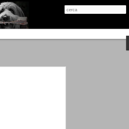
re, condanne scritte prima di ogni
, e chi provava a cantare fuori dal coro
 giustizialista innescato da una indagine
nso unico.
abbia e dalla passione, si ritrovò a
are quell’onda mediatica che ci stava