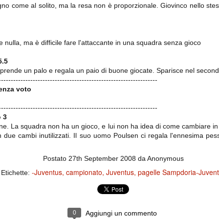
ce solo a 10 minuti dalla fine, dopo essere rimasta in 10 uomini.
o come al solito, ma la resa non è proporzionale. Giovinco nello stes
no regalato un'urna non facile alle italiane, specialmente alla Juventus,
 nulla, ma è difficile fare l'attaccante in una squadra senza gioco
 girone forse più avvincente:
 Shakhtar Donetsk (Ucr), Malmoe (Sve)
5.5
 prende un palo e regala un paio di buone giocate. Sparisce nel secon
ter Utd (Ing), Cska Mosca (Rus), Wolfsburg (Ger).
-----------------------------------------------------------------
enza voto
 (Spa), Galatasaray (Tur), Astana (Kaz).
-----------------------------------------------------------------
o 3
izzico di sfortuna. Partita sbagliata come impostazione, a cominciare
ine. La squadra non ha un gioco, e lui non ha idea di come cambiare in 
e con la gestione della stessa. Può succedere. Oggi anche Allegri ha
on due cambi inutilizzati. Il suo uomo Poulsen ci regala l'ennesima p
 lo abbia capito. Quindi, niente drammi e vediamo di imparare in
passo falso, o c'è qualcosa di più?
Postato
27th September 2008
da Anonymous
-Juventus
campionato
Juventus
pagelle Sampdoria-Juven
Etichette:
i
ositivo della sentenza di primo grado del processo sportivo
mmesse.
0
Aggiungi un commento