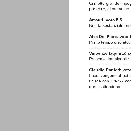
combinato un granché, ritrova la lu
Ci mette grande impegn
preferire, al momento
Champions League 2015/16
AUG
Amauri: voto 5.5
28
I sorteggi di giovedì 27 Agosto han
Non fa sostanzialmente
che, a detta di tutti, è capitata nel
Gruppo A: Psg (Fra), Real Madrid (Spa),
Alex Del Piero: voto 
Primo tempo discreto,
Gruppo B: Psv Eindhoven (Ola), Manches
----------------------------
Vincenzo Iaquinta: s
Gruppo C: Benfica (Por), Atletico Madrid
Presenza impalpabile
----------------------------
Juventus - Udinese 0-1
AUG
Claudio Ranieri: vot
23
Sconfitta meritata, anche con un p
I nodi vengono al pett
dalle scelte iniziali per continuar
finisce con il 4-4-2 c
sbagliato davvero molto. Siamo certi che
fretta. Che ne pensate voi? Un semplice 
duri ci attendono.
Nel frattempo, le nostre pagelle:
Buffon s.v.
La legge è disuguale per tutt
AUG
20
È di oggi la pubblicazione del disp
sull'ennesimo ramo del calciosco