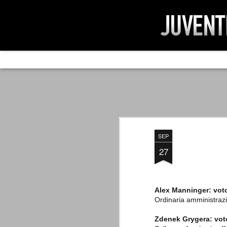
AD IMPOSSIBIL
SEP
19
Ad impossibilìa nemo tenetur. Per
significa che nessuno è tenuto a 
Ed infatti, per chi ricorda le convulse gi
SEP
davvero impresa impossibile quella di mod
erano abbattuti sulla Juventus.
27
Alex Manninger: vot
PER UNA VERITÀ
SEP
Ordinaria amministraz
STORICA
19
Cari amici, l'avventura che
Zdenek Grygera: vot
abbiamo iniziato il 5 maggio 2007