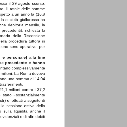
esso il 29 agosto scorso:
nno. Il totale delle somme
ispetto a un anno fa (16,9
 la società giallorossa ha
one debitoria mensile, la
 precedenti), richiesta lo
onaria della Riscossione
La sentenza di
SEP
ella procedura tuttora in
Cassazione su Moggi
11
zazione sono operative: per
Dal sito della Corte di
Cassazione:
i e personale) alla fine
mese precedente e hanno
"In Italia la Corte Suprema di
montano complessivamente
Cassazione è al vertice della
giurisdizione ordinaria; tra le
,9 milioni. La Roma doveva
principali funzioni che le sono
vantano una somma di 14,04
attribuite dalla legge fondamentale
trasferimenti.
sull'ordinamento giudiziario del 30
 21,1 milioni contro i 37,2
gennaio 1941 n. 12 (art. 65) vi è
quella di assicurare "l'esatta
è stato «sostanzialmente
osservanza e l'uniforme
r) effettuati a seguito di
interpretazione della legge, l'unità
ella sessione estiva della
del diritto oggettivo nazionale, il
rispetto dei limiti delle diverse
sulla liquidità anche il
giurisdizioni".
idenziali e di altri debiti