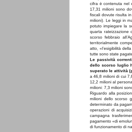
è finita.
cifra è contenuta nel
Quando abbiamo messo on line
17,31 milioni sono dov
questo sito la nostra squadra del
fiscali dovute risulta 
cuore stava vivendo il suo periodo
milioni). Le leggi in 
più buio, annichilita nel suo
potuto impiegare la s
prestigio e guidata in modo da non
dare molte speranze di un futuro
quarta rateizzazione d
migliore.
scorso febbraio all’A
territorialmente compe
atto, «l’esigibilità de
tutte sono state pagate
Le passività correnti
dello scorso luglio 
superato le attività (
a 46,8 milioni di cui 7
12,2 milioni al person
milioni: 7,3 milioni so
La Juve meno italiana
SEP
Riguardo alla posizione
8
Sulle implicazioni anche finanziarie
milioni dello scorso 
relativi criteri di compilazione), 
determinato da pagamen
7 (alcuni dei quali utilizzati poco o nulla
operazioni di acquisizi
che sono italiani invece solo 2 dei 10 nuov
campagna trasferiment
pagamento «di emolument
Roma - Juventus 2-1
AUG
di funzionamento di na
30
La Juventus rimedia una sonora bat