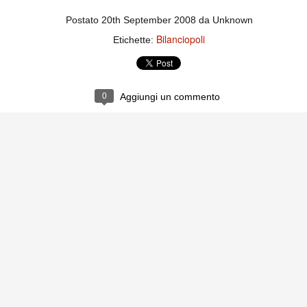
ce solo a 10 minuti dalla fine, dopo essere rimasta in 10 uomini.
Postato
20th September 2008
da Unknown
Bilanciopoli
Etichette:
no regalato un'urna non facile alle italiane, specialmente alla Juventus,
 girone forse più avvincente:
 Shakhtar Donetsk (Ucr), Malmoe (Sve)
0
Aggiungi un commento
ter Utd (Ing), Cska Mosca (Rus), Wolfsburg (Ger).
 (Spa), Galatasaray (Tur), Astana (Kaz).
izzico di sfortuna. Partita sbagliata come impostazione, a cominciare
e con la gestione della stessa. Può succedere. Oggi anche Allegri ha
 lo abbia capito. Quindi, niente drammi e vediamo di imparare in
passo falso, o c'è qualcosa di più?
i
ositivo della sentenza di primo grado del processo sportivo
mmesse.