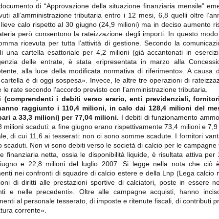
importantissimi punti per la
 documento di “Approvazione della situazione finanziaria mensile” em
Nonostante il gol fortunoso del
qualificazione e mettendosi alle
Chievo, la sensazione netta è che
uti all’amministrazione tributaria entro i 12 mesi, 6,8 quelli oltre l’a
spalle le brutte prestazioni del
la matassa sia molto, molto lunga
campionato. Dopo un primo tempo
in lieve calo rispetto al 30 giugno (24,9 milioni) ma in deciso aumento r
e difficile da sbrogliare.
di sofferenza gli uomini di Allegri
materia però consentono la rateizzazione degli importi. In questo modo
hanno saputo reagire al gol
omma ricevuta per tutta l’attività di gestione. Secondo la comunicazi
fortunoso (e non molto regolare)
segnato dagli inglesi e a portare a
i una cartella esattoriale per 4,2 milioni (già accantonati in esercizi
casa il bottino intero.
genzia delle entrate, è stata «ripresentata in marzo alla Concessi
tente, alla luce della modificata normativa di riferimento». A causa d
lla cartella è di oggi sospesa». Invece, le altre tre operazioni di rateiz
 le rate secondo l’accordo previsto con l’amministrazione tributaria.
 (comprendenti i debiti verso erario, enti previdenziali, fornitor
hanno raggiunto i 110,4 milioni, in calo dai 128,4 milioni del 
pari a 33,3 milioni) per 77,04 milioni.
I debiti di funzionamento am
,8 milioni scaduti: a fine giugno erano rispettivamente 73,4 milioni e 7
ale, di cui 11,6 ai tesserati: non ci sono somme scadute. I fornitori 
no scaduti. Non vi sono debiti verso le società di calcio per le campagne 
 finanziaria netta, ossia le disponibilità liquide, è risultata attiva per
 delle operazioni di calciomercato, oltre che sulle liste Uefa e serie A (e
giugno e 22,8 milioni del luglio 2007. Si legge nella nota che ciò 
abbiamo già pubblicato un pezzo dedicato pochi giorni fa. Ricordiamo che
ti nei confronti di squadre di calcio estere e della Lnp (Lega calcio nd
) dei 12 giocatori usciti nella sessione di calciomercato sono italiani, e
oni di diritti alle prestazioni sportive di calciatori, poste in essere n
i giocatori arrivati.
i e nelle precedenti». Oltre alle campagne acquisti, hanno inciso 
i al personale tesserato, di imposte e ritenute fiscali, di contributi prev
tura corrente».
osta all'Olimpico. Una squadra che per i primi 75 minuti non ha