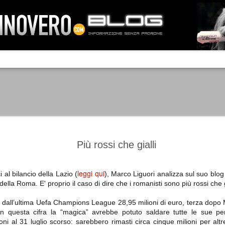
IA NEMO TENETUR
Mass-media feroci, sentimento popola
processo. Una vera e propria mattanza
veniva travolto, annichilito dal furore
 chi conosce il latino, questa frase
che, fin dai primi attimi, sembrò a se
fare imprese impossibili.
Un gruppo di persone, spronato dalla r
ornate dell’estate 2006, sembrava
lavorare sul web per cercare di argin
ificare il corso degli eventi che si
condannando irreversibilmente.
Più rossi che gialli
leggi qui
 al bilancio della Lazio (
), Marco Liguori analizza sul suo blo
della Roma. E' proprio il caso di dire che i romanisti sono più rossi che g
Manchester City -
Juventus - Chievo 1-1
SEP
SEP
Juventus 1-2
15
12
La Juventus esce con un
dall’ultima Uefa Champions League 28,95 milioni di euro, terza dopo 
misero punto dallo Juventus
La Juventus trionfa a
n questa cifra la “magica” avrebbe potuto saldare tutte le sue pe
Stadium, accentuando una crisi
Manchester conquistandosi tre
oni al 31 luglio scorso: sarebbero rimasti circa cinque milioni per alt
che sembra non avere fine.