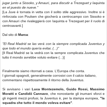
jugar junto a Sissoko, y Amauri, para discutir a Trezeguet y Iaquinta
en el puesto de nueve."
[La Juve è tornata in vetta con il solito stile aggressivo. Inoltre si è
rinforzata con Poulsen che giocherà a centrocampo con Sissoko e
con Amauri che rivaleggierà con Iaquinta e Trezeguet per il ruolo di
centroavanti.]
Dal sito di
Marca
:
"El Real Madrid se las verá con la siempre complicada Juventus y
que todo el mundo quería evitar, (...)"
[Il Real Madrid se la vedrà con la sempre complicata Juventus che
tutto il mondo avrebbe voluto evitare (...)]
Finalmente siamo ritornati a casa. L'Europa che conta.
I giornali spagnoli, generalmente corrosivi con il calcio italiano,
commentano rispettosamente il ritorno della Juventus.
Si avvisano i vari
Luca Montezemolo, Guido Rossi, Massimo
Moratti e Candidò Cannavo
, che nonostante gli inumani sforzi e
gli ingenti mezzi profusi, la Juventus è, per la stampa europea,
"la
squadra che tutto il mondo voleva evitare"
.