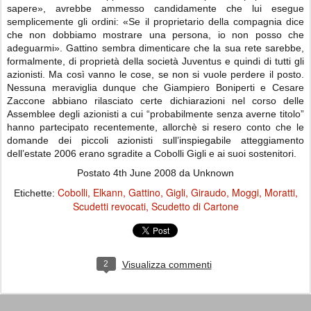
sapere», avrebbe ammesso candidamente che lui esegue
semplicemente gli ordini: «Se il proprietario della compagnia dice
che non dobbiamo mostrare una persona, io non posso che
adeguarmi». Gattino sembra dimenticare che la sua rete sarebbe,
formalmente, di proprietà della società Juventus e quindi di tutti gli
azionisti. Ma così vanno le cose, se non si vuole perdere il posto.
Nessuna meraviglia dunque che Giampiero Boniperti e Cesare
Zaccone abbiano rilasciato certe dichiarazioni nel corso delle
Assemblee degli azionisti a cui “probabilmente senza averne titolo”
hanno partecipato recentemente, allorchè si resero conto che le
domande dei piccoli azionisti sull’inspiegabile atteggiamento
dell’estate 2006 erano sgradite a Cobolli Gigli e ai suoi sostenitori.
Postato
4th June 2008
da Unknown
Cobolli
Elkann
Gattino
Gigli
Giraudo
Moggi
Moratti
Etichette:
Scudetti revocati
Scudetto di Cartone
2
Visualizza commenti