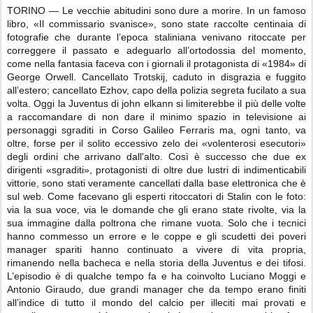
TORINO — Le vecchie abitudini sono dure a morire. In un famoso
libro, «Il commissario svanisce», sono state raccolte centinaia di
fotografie che durante l’epoca staliniana venivano ritoccate per
correggere il passato e adeguarlo all’ortodossia del momento,
come nella fantasia faceva con i giornali il protagonista di «1984» di
George Orwell. Cancellato Trotskij, caduto in disgrazia e fuggito
all’estero; cancellato Ezhov, capo della polizia segreta fucilato a sua
volta. Oggi la Juventus di john elkann si limiterebbe il più delle volte
a raccomandare di non dare il minimo spazio in televisione ai
personaggi sgraditi in Corso Galileo Ferraris ma, ogni tanto, va
oltre, forse per il solito eccessivo zelo dei «volenterosi esecutori»
degli ordini che arrivano dall'alto. Così è successo che due ex
dirigenti «sgraditi», protagonisti di oltre due lustri di indimenticabili
vittorie, sono stati veramente cancellati dalla base elettronica che è
sul web. Come facevano gli esperti ritoccatori di Stalin con le foto:
via la sua voce, via le domande che gli erano state rivolte, via la
sua immagine dalla poltrona che rimane vuota. Solo che i tecnici
hanno commesso un errore e le coppe e gli scudetti dei poveri
manager spariti hanno continuato a vivere di vita propria,
rimanendo nella bacheca e nella storia della Juventus e dei tifosi.
L’episodio è di qualche tempo fa e ha coinvolto Luciano Moggi e
Antonio Giraudo, due grandi manager che da tempo erano finiti
all’indice di tutto il mondo del calcio per illeciti mai provati e