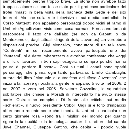
semplicemente perchè troppo bravi. La storia non avrebbe fatto
troppo scalpore se non fosse stato per il grottesco particolare dei
trofei rimasti in bella vista nella bacheca della Sede e del sito
Internet. Ma che sulla rete televisiva e sui media controllati da
Corso Matteotti non appaiano personaggi troppo vicini al ramo di
Umberto Agnelli viene visto come cosa normale. E nessuno tenta di
nascondere il fatto che dall’alto (se non da Gabetti o da
Montezemolo, dagli attuali dirigenti della Juventus) arriverebbero
disposizioni precise. Gigi Moncalvo, conduttore di un talk show
“Confronti” in cui recentemente aveva partecipato uno dei
“fantasmi”, si è detto imbarazzato e avrebbe confessato che «oggi
è difficile lavorare in tv: i capi esagerano sempre perché hanno
paura di perdere il posto». Così su tutti i canali sono spariti
personaggi che prima ogni tanto parlavano. Emilio Cambiaghi,
autore del libro “Manuale di autodifesa del tifoso Juventino” che
iniziò a far aprire gli occhi alla gente, è apparso 5 volte nel 2006, 2
nel 2007 e zero nel 2008. Salvatore Cozzolino, lo squadrista
sobillatore che chiese a Moratti di intercettarlo ha avuto stessa
sorte. Ostracismo completo. Di fronte alle critiche sui media
«schierati», il nuovo presidente Cobolli Gigli si è tolto d'impaccio
affermando recentemente che i media italiani ed in particolare un
certo giornale rosa «sono tra i migliori del mondo per quanto
riguarda la qualità e la tecnologia usata». Il direttore del canale
Juve Channel, Giuseppe Gattino, che ospita «Il popolo vuole