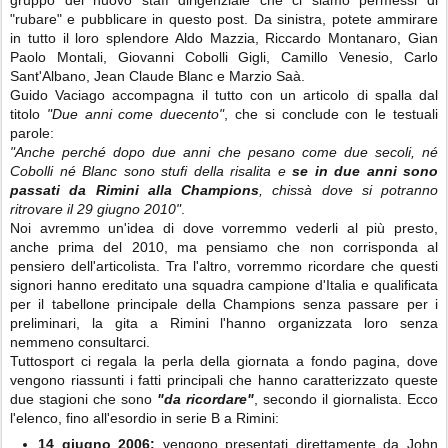
gruppo del nuovo staff dirigenziale che ci siamo permessi di
"rubare" e pubblicare in questo post. Da sinistra, potete ammirare
in tutto il loro splendore Aldo Mazzia, Riccardo Montanaro, Gian
Paolo Montali, Giovanni Cobolli Gigli, Camillo Venesio, Carlo
Sant'Albano, Jean Claude Blanc e Marzio Saà.
Guido Vaciago accompagna il tutto con un articolo di spalla dal
titolo
"Due anni come duecento"
, che si conclude con le testuali
parole:
"Anche perché dopo due anni che pesano come due secoli, né
Cobol­li né Blanc sono stufi della risalita e
se in due anni sono
passati da Rimini alla Champions
, chissà dove si potran­no
ritrovare il 29 giugno 2010"
.
Noi avremmo un'idea di dove vorremmo vederli al più presto,
anche prima del 2010, ma pensiamo che non corrisponda al
pensiero dell'articolista. Tra l'altro, vorremmo ricordare che questi
signori hanno ereditato una squadra campione d'Italia e qualificata
per il tabellone principale della Champions senza passare per i
preliminari, la gita a Rimini l'hanno organizzata loro senza
nemmeno consultarci.
Tuttosport ci regala la perla della giornata a fondo pagina, dove
vengono riassunti i fatti principali che hanno caratterizzato queste
due stagioni che sono
"da ricordare"
, secondo il giornalista. Ecco
l'elenco, fino all'esordio in serie B a Rimini:
14 giugno 2006:
vengono presentati di­rettamente da John