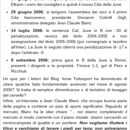
Elkann i nomi dei consi­glieri e quindi il nuovo Cda della Juve.
29 giugno 2006:
si tengono l’assemblea dei soci e il primo
Cda bianconero, presidente Giovanni Cobolli Gigli,
amministratore de­legato Jean Claude Blanc.
14 luglio 2006:
le sentenze Caf, Juve in B con -30 di
penalizzazione, revoca del titolo 2004-2005 e non
assegnazione del titolo 2005-2006 (poi consegnato a tavolino
all’In­ter). La Juve in seguito otterrà una penaliz­zazione di -17 e
dopo l’arbitrato -9.
9 settembre 2006:
prima gara in B della Juve a Rimini,
presenti i dirigenti e la pro­prietà. Finisce 1-1, gol di Paro e
Ricchiuti.
Un quiz per i lettori del Blog: forse Tuttosport ha dimenticato di
citare qualche fatto fondamentale avvenuto nel mese di agosto
2006? Si tratta di semplice dimenticanza o di tentativo di lavaggio
del cervello?
Infine, un'intervista a Jean Claude Blanc che occupa buona parte
della pagina e contiene un paio di spunti significativi. Riguardo al
mercato, Blanc ha le idee chiare:
"... noi stiamo completando il
mercato in modo coerente con il piano iniziale: stiamo cercando un
centrocampista di qualità e un portiere.
Non vogliamo illude­re i
tifosi e cerchiamo di tenere i piedi per terra: non arriveran­no