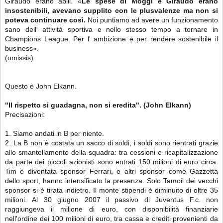
Giraudo erano abili. «
Le spese di Moggi e Giraudo erano
insostenibili, avevano supplito con le plusvalenze ma non si
poteva continuare così.
Noi puntiamo ad avere un funzionamento
sano dell' attività sportiva e nello stesso tempo a tornare in
Champions League. Per l' ambizione e per rendere sostenibile il
business».
(omissis)
Questo è John Elkann.
"Il rispetto si guadagna, non si eredita". (John Elkann)
Precisazioni:
1. Siamo andati in B per niente.
2. La B non è costata un sacco di soldi, i soldi sono rientrati grazie
allo smantellamento della squadra: tra cessioni e ricapitalizzazione
da parte dei piccoli azionisti sono entrati 150 milioni di euro circa.
Tim è diventata sponsor Ferrari, e altri sponsor come Gazzetta
dello sport, hanno intensificato la presenza. Solo Tamoil dei vecchi
sponsor si è tirata indietro. Il monte stipendi è diminuito di oltre 35
milioni. Al 30 giugno 2007 il passivo di Juventus F.c. non
raggiungeva il milione di euro, con disponibilità finanziarie
nell'ordine dei 100 milioni di euro, tra cassa e crediti provenienti da