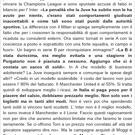
vincere la Champions League e sono spuntate accuse di falso in
bilancio per l' Inter. «
Le penalità che la Juve ha subito non le ha
avute per niente, c'erano stati comportamenti giudicati
inaccettabili e come tali sono stati puniti dalle autorità
sportive.
La differenza con il Milan si spiega semplicemente con il
fatto che per i rossoneri la responsabilità di quei comportamenti è
ricaduta su consulenti esterni. Ora siamo tornati in serie A con la
coscienza a posto e soprattutto con una forte squadra, in campo e
fuori». Un bagno in serie B per riconquistare immagine? «
La B è
stata durissima, era meglio evitarla e una stagione in
Purgatorio non è piaciuta a nessuno. Aggiungo che ci è
costata un sacco di soldi
». In A che modello di business
adotterete? La Juve inseguirà sempre e comunque le spese degli
altri? «Credo in un modello sostenibile: il costo del lavoro non può
essere l' 80% del fatturato. Il Manchester United è al 55%. Si tratta
quindi di sviluppare meglio i ricavi,
in Italia si paga poco per il
piacere del calcio, dobbiamo prezzarlo meglio. Non solo con i
biglietti ma in tanti altri modi.
Non è vero poi che spendendo
tanti soldi si vincono tanti scudetti. L' Inter non è il miglior modello,
lo sono invece il Manchester e il Lione. Faccio questi ragionamenti
non per dire che avremo ambizioni limitate ma che faremo le cose
seriamente. Se ci offrono Toni a un prezzo non correlato all' età del
giocatore sappiamo dire no». Ma le campagne acquisti di Moggi e