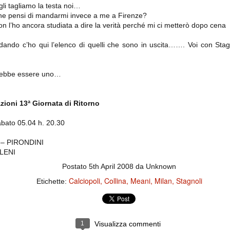
importantissimi punti per la
li tagliamo la testa noi…
Nonostante il gol fortunoso del
qualificazione e mettendosi alle
Chievo, la sensazione netta è che
he pensi di mandarmi invece a me a Firenze?
spalle le brutte prestazioni del
la matassa sia molto, molto lunga
campionato. Dopo un primo tempo
on l’ho ancora studiata a dire la verità perché mi ci metterò dopo cena
e difficile da sbrogliare.
di sofferenza gli uomini di Allegri
hanno saputo reagire al gol
dando c’ho qui l’elenco di quelli che sono in uscita……. Voi con Stagn
fortunoso (e non molto regolare)
segnato dagli inglesi e a portare a
casa il bottino intero.
trebbe essere uno…
zioni 13ª Giornata di Ritorno
ato 05.04 h. 20.30
– PIRONDINI
LENI
Postato
5th April 2008
da Unknown
 delle operazioni di calciomercato, oltre che sulle liste Uefa e serie A (e
abbiamo già pubblicato un pezzo dedicato pochi giorni fa. Ricordiamo che
Calciopoli
Collina
Meani
Milan
Stagnoli
Etichette:
) dei 12 giocatori usciti nella sessione di calciomercato sono italiani, e
i giocatori arrivati.
1
Visualizza commenti
osta all'Olimpico. Una squadra che per i primi 75 minuti non ha