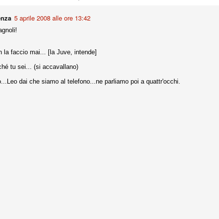
ce solo a 10 minuti dalla fine, dopo essere rimasta in 10 uomini.
enza
5 aprile 2008 alle ore 13:42
agnoli!
no regalato un'urna non facile alle italiane, specialmente alla Juventus,
 girone forse più avvincente:
n la faccio mai... [la Juve, intende]
 Shakhtar Donetsk (Ucr), Malmoe (Sve)
é tu sei... (si accavallano)
ter Utd (Ing), Cska Mosca (Rus), Wolfsburg (Ger).
to...Leo dai che siamo al telefono...ne parliamo poi a quattr'occhi.
 (Spa), Galatasaray (Tur), Astana (Kaz).
izzico di sfortuna. Partita sbagliata come impostazione, a cominciare
e con la gestione della stessa. Può succedere. Oggi anche Allegri ha
 lo abbia capito. Quindi, niente drammi e vediamo di imparare in
passo falso, o c'è qualcosa di più?
i
ositivo della sentenza di primo grado del processo sportivo
mmesse.