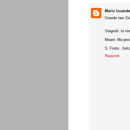
combinato un granché, ritrova la lu
Mario Incand
Champions League 2015/16
AUG
Grande Iaio St
28
I sorteggi di giovedì 27 Agosto han
che, a detta di tutti, è capitata nel
Stagnoli: Io no
Gruppo A: Psg (Fra), Real Madrid (Spa),
Meani: Ma perch
Gruppo B: Psv Eindhoven (Ola), Manches
S: Finito...fini
Gruppo C: Benfica (Por), Atletico Madrid
Rispondi
Juventus - Udinese 0-1
AUG
23
Sconfitta meritata, anche con un p
dalle scelte iniziali per continuar
sbagliato davvero molto. Siamo certi che
fretta. Che ne pensate voi? Un semplice 
Nel frattempo, le nostre pagelle:
Buffon s.v.
La legge è disuguale per tutt
AUG
20
È di oggi la pubblicazione del disp
sull'ennesimo ramo del calciosco