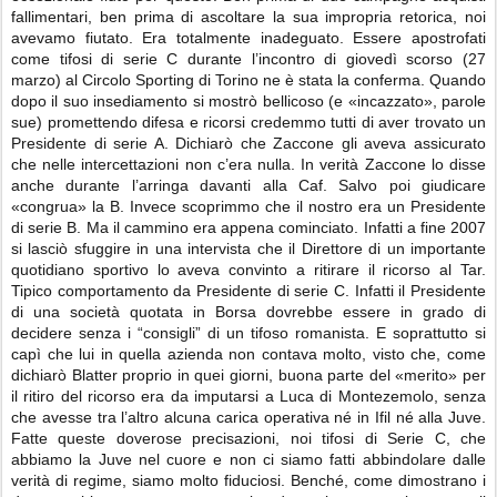
fallimentari, ben prima di ascoltare la sua impropria retorica, noi
avevamo fiutato. Era totalmente inadeguato. Essere apostrofati
come tifosi di serie C durante l’incontro di giovedì scorso (27
marzo) al Circolo Sporting di Torino ne è stata la conferma. Quando
dopo il suo insediamento si mostrò bellicoso (e «incazzato», parole
sue) promettendo difesa e ricorsi credemmo tutti di aver trovato un
Presidente di serie A. Dichiarò che Zaccone gli aveva assicurato
che nelle intercettazioni non c’era nulla. In verità Zaccone lo disse
anche durante l’arringa davanti alla Caf. Salvo poi giudicare
«congrua» la B. Invece scoprimmo che il nostro era un Presidente
di serie B. Ma il cammino era appena cominciato. Infatti a fine 2007
si lasciò sfuggire in una intervista che il Direttore di un importante
quotidiano sportivo lo aveva convinto a ritirare il ricorso al Tar.
Tipico comportamento da Presidente di serie C. Infatti il Presidente
di una società quotata in Borsa dovrebbe essere in grado di
decidere senza i “consigli” di un tifoso romanista. E soprattutto si
capì che lui in quella azienda non contava molto, visto che, come
dichiarò Blatter proprio in quei giorni, buona parte del «merito» per
il ritiro del ricorso era da imputarsi a Luca di Montezemolo, senza
che avesse tra l’altro alcuna carica operativa né in Ifil né alla Juve.
Fatte queste doverose precisazioni, noi tifosi di Serie C, che
abbiamo la Juve nel cuore e non ci siamo fatti abbindolare dalle
verità di regime, siamo molto fiduciosi. Benché, come dimostrano i