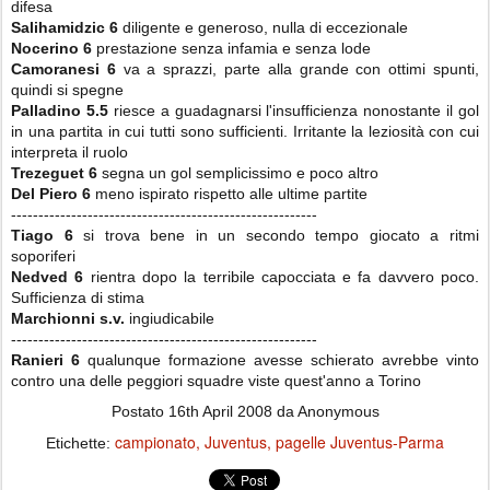
difesa
Salihamidzic 6
diligente e generoso, nulla di eccezionale
Nocerino 6
prestazione senza infamia e senza lode
Camoranesi 6
va a sprazzi, parte alla grande con ottimi spunti,
quindi si spegne
Palladino 5.5
riesce a guadagnarsi l'insufficienza nonostante il gol
in una partita in cui tutti sono sufficienti. Irritante la leziosità con cui
interpreta il ruolo
Trezeguet 6
segna un gol semplicissimo e poco altro
Del Piero 6
meno ispirato rispetto alle ultime partite
--------------------------------------------------------
Tiago 6
si trova bene in un secondo tempo giocato a ritmi
soporiferi
Nedved 6
rientra dopo la terribile capocciata e fa davvero poco.
Sufficienza di stima
Marchionni s.v.
ingiudicabile
--------------------------------------------------------
Ranieri
6
qualunque formazione avesse schierato avrebbe vinto
contro una delle peggiori squadre viste quest'anno a Torino
Postato
16th April 2008
da Anonymous
campionato
Juventus
pagelle Juventus-Parma
Etichette: