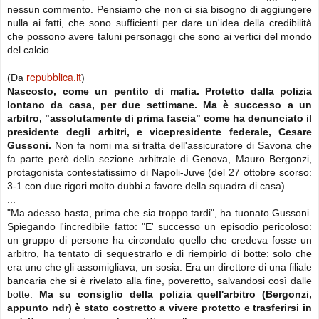
nessun commento. Pensiamo che non ci sia bisogno di aggiungere
nulla ai fatti, che sono sufficienti per dare un'idea della credibilità
che possono avere taluni personaggi che sono ai vertici del mondo
del calcio.
repubblica.it
(Da
)
Nascosto, come un pentito di mafia. Protetto dalla polizia
lontano da casa, per due settimane. Ma è successo a un
arbitro, "assolutamente di prima fascia" come ha denunciato il
presidente degli arbitri, e vicepresidente federale, Cesare
Gussoni.
Non fa nomi ma si tratta dell'assicuratore di Savona che
fa parte però della sezione arbitrale di Genova, Mauro Bergonzi,
protagonista contestatissimo di Napoli-Juve (del 27 ottobre scorso:
3-1 con due rigori molto dubbi a favore della squadra di casa).
...
"Ma adesso basta, prima che sia troppo tardi", ha tuonato Gussoni.
Spiegando l'incredibile fatto: "E' successo un episodio pericoloso:
un gruppo di persone ha circondato quello che credeva fosse un
arbitro, ha tentato di sequestrarlo e di riempirlo di botte: solo che
era uno che gli assomigliava, un sosia. Era un direttore di una filiale
bancaria che si è rivelato alla fine, poveretto, salvandosi così dalle
botte.
Ma su consiglio della polizia quell'arbitro (Bergonzi,
appunto ndr) è stato costretto a vivere protetto e trasferirsi in