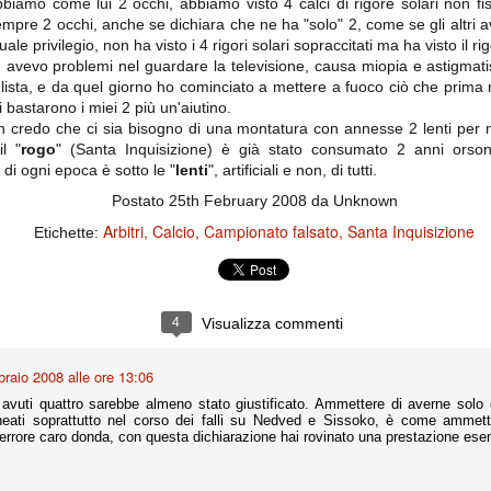
importantissimi punti per la
bbiamo come lui 2 occhi, abbiamo visto 4 calci di rigore solari non fis
Nonostante il gol fortunoso del
qualificazione e mettendosi alle
 sempre 2 occhi, anche se dichiara che ne ha "solo" 2, come se gli altri
Chievo, la sensazione netta è che
spalle le brutte prestazioni del
e privilegio, non ha visto i 4 rigori solari sopraccitati ma ha visto il ri
la matassa sia molto, molto lunga
campionato. Dopo un primo tempo
e difficile da sbrogliare.
, avevo problemi nel guardare la televisione, causa miopia e astigmat
di sofferenza gli uomini di Allegri
hanno saputo reagire al gol
lista, e da quel giorno ho cominciato a mettere a fuoco ciò che prim
fortunoso (e non molto regolare)
 bastarono i miei 2 più un'aiutino.
segnato dagli inglesi e a portare a
 credo che ci sia bisogno di una montatura con annesse 2 lenti per m
casa il bottino intero.
il "
rogo
" (Santa Inquisizione) è già stato consumato 2 anni orso
di ogni epoca è sotto le "
lenti
", artificiali e non, di tutti.
Postato
25th February 2008
da Unknown
Arbitri
Calcio
Campionato falsato
Santa Inquisizione
Etichette:
4
Visualizza commenti
 delle operazioni di calciomercato, oltre che sulle liste Uefa e serie A (e
braio 2008 alle ore 13:06
abbiamo già pubblicato un pezzo dedicato pochi giorni fa. Ricordiamo che
) dei 12 giocatori usciti nella sessione di calciomercato sono italiani, e
vuti quattro sarebbe almeno stato giustificato. Ammettere di averne solo 
i giocatori arrivati.
neati soprattutto nel corso dei falli su Nedved e Sissoko, è come ammett
 errore caro donda, con questa dichiarazione hai rovinato una prestazione ese
osta all'Olimpico. Una squadra che per i primi 75 minuti non ha