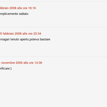
ce solo a 10 minuti dalla fine, dopo essere rimasta in 10 uomini.
ebbraio 2008 alle ore 16:16
emplicemente radiato.
no regalato un'urna non facile alle italiane, specialmente alla Juventus,
 girone forse più avvincente:
 Shakhtar Donetsk (Ucr), Malmoe (Sve)
5 febbraio 2008 alle ore 23:34
ter Utd (Ing), Cska Mosca (Rus), Wolfsburg (Ger).
,magari tenuto aperto,poteva bastare
 (Spa), Galatasaray (Tur), Astana (Kaz).
izzico di sfortuna. Partita sbagliata come impostazione, a cominciare
6 novembre 2009 alle ore 14:36
e con la gestione della stessa. Può succedere. Oggi anche Allegri ha
 lo abbia capito. Quindi, niente drammi e vediamo di imparare in
ificare:)
passo falso, o c'è qualcosa di più?
i
ositivo della sentenza di primo grado del processo sportivo
mmesse.