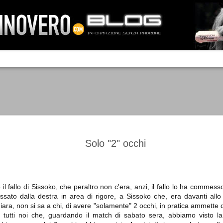
IA NEMO TENETUR
Mass-media feroci, sentimento popola
processo. Una vera e propria mattanza
veniva travolto, annichilito dal furore
 chi conosce il latino, questa frase
che, fin dai primi attimi, sembrò a se
fare imprese impossibili.
Un gruppo di persone, spronato dalla r
ornate dell’estate 2006, sembrava
lavorare sul web per cercare di argin
ificare il corso degli eventi che si
condannando irreversibilmente.
Solo "2" occhi
 il fallo di Sissoko, che peraltro non c'era, anzi, il fallo lo ha comm
Manchester City -
Juventus - Chievo 1-1
SEP
SEP
ssato dalla destra in area di rigore, a Sissoko che, era davanti allo 
Juventus 1-2
15
12
La Juventus esce con un
hiara, non si sa a chi, di avere "solamente" 2 occhi, in pratica ammette
misero punto dallo Juventus
La Juventus trionfa a
Stadium, accentuando una crisi
 tutti noi che, guardando il match di sabato sera, abbiamo visto l
Manchester conquistandosi tre
che sembra non avere fine.