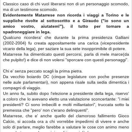
Classico caso di chi vuol liberarsi non di un personaggio scomodo,
ma di un testimone scomodo.
Evidentemente Matarrese non ricorda i viaggi a Torino e le
suppliche rivolte al sottoscritto e a Giraudo ("io sono un
amico vostro, aiutatem!"), il tutto per tornare a
spadroneggiare in lega.
Qualcuno ricordera' che durante la prima presidenza Galliani
(2002-2004) fu creata appositamente una carica (vicepresidente
vicario della lega), per saziare la sua sete insopprimibile di potere.
Matarrese ha dimenticato questi percorsi, parla di mele marce(da
che pulpito!) e dice di non volersi "sporcare con questi personaggi".
Chi e' senza peccato scagli la prima pietra.
Da vecchio boiardo DC (cinque legislature con poche presenze
nelle aule parlamentari), non appena risale sulla sedia dimentica i
compagni di viaggio.
Un anno fa, subito dopo l'elezione a presidente della lega, riservo'
a coloro che lo avevano eletto una valutazione sconcertante: "i miei
presidenti? Ci sono imbecilli e molti millantatori", truccata sotto la
premessa che "pero' non c'erano delinquenti".
Matarrese, che e' anche quello del clamoroso fallimento Gioco
Calcio, si accoda ora a chi vorrebbe impedirmi di vivere e anche
solo di parlare, meglio farebbe a valutare le cose con animo meno