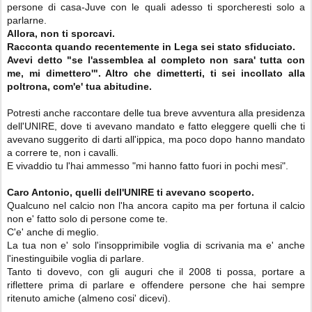
persone di casa-Juve con le quali adesso ti sporcheresti solo a
parlarne.
Allora, non ti sporcavi.
Racconta quando recentemente in Lega sei stato sfiduciato.
Avevi detto "se l'assemblea al completo non sara' tutta con
me, mi dimettero'". Altro che dimetterti, ti sei incollato alla
poltrona, com'e' tua abitudine.
Potresti anche raccontare delle tua breve avventura alla presidenza
dell'UNIRE, dove ti avevano mandato e fatto eleggere quelli che ti
avevano suggerito di darti all'ippica, ma poco dopo hanno mandato
a correre te, non i cavalli.
E vivaddio tu l'hai ammesso "mi hanno fatto fuori in pochi mesi".
Caro Antonio, quelli dell'UNIRE ti avevano scoperto.
Qualcuno nel calcio non l'ha ancora capito ma per fortuna il calcio
non e' fatto solo di persone come te.
C'e' anche di meglio.
La tua non e' solo l'insopprimibile voglia di scrivania ma e' anche
l'inestinguibile voglia di parlare.
Tanto ti dovevo, con gli auguri che il 2008 ti possa, portare a
riflettere prima di parlare e offendere persone che hai sempre
ritenuto amiche (almeno cosi' dicevi).