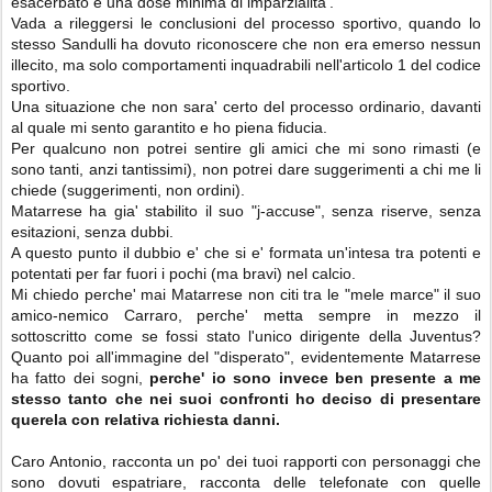
esacerbato e una dose minima di imparzialita'.
Vada a rileggersi le conclusioni del processo sportivo, quando lo
stesso Sandulli ha dovuto riconoscere che non era emerso nessun
illecito, ma solo comportamenti inquadrabili nell'articolo 1 del codice
sportivo.
Una situazione che non sara' certo del processo ordinario, davanti
al quale mi sento garantito e ho piena fiducia.
Per qualcuno non potrei sentire gli amici che mi sono rimasti (e
sono tanti, anzi tantissimi), non potrei dare suggerimenti a chi me li
chiede (suggerimenti, non ordini).
Matarrese ha gia' stabilito il suo "j-accuse", senza riserve, senza
esitazioni, senza dubbi.
A questo punto il dubbio e' che si e' formata un'intesa tra potenti e
potentati per far fuori i pochi (ma bravi) nel calcio.
Mi chiedo perche' mai Matarrese non citi tra le "mele marce" il suo
amico-nemico Carraro, perche' metta sempre in mezzo il
sottoscritto come se fossi stato l'unico dirigente della Juventus?
Quanto poi all'immagine del "disperato", evidentemente Matarrese
ha fatto dei sogni,
perche' io sono invece ben presente a me
stesso tanto che nei suoi confronti ho deciso di presentare
querela con relativa richiesta danni.
Caro Antonio, racconta un po' dei tuoi rapporti con personaggi che
sono dovuti espatriare, racconta delle telefonate con quelle