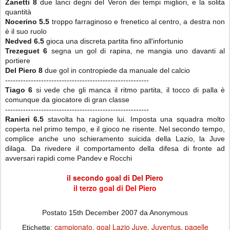
Zanetti 8
due lanci degni del Veron dei tempi migliori, e la solita
quantità
Nocerino 5.5
troppo farraginoso e frenetico al centro, a destra non
è il suo ruolo
Nedved 6.5
gioca una discreta partita fino all'infortunio
Trezeguet 6
segna un gol di rapina, ne mangia uno davanti al
portiere
Del Piero 8
due gol in contropiede da manuale del calcio
--------------------------------------------------------
Tiago 6
si vede che gli manca il ritmo partita, il tocco di palla è
comunque da giocatore di gran classe
--------------------------------------------------------
Ranieri 6.5
stavolta ha ragione lui. Imposta una squadra molto
coperta nel primo tempo, e il gioco ne risente. Nel secondo tempo,
complice anche uno schieramento suicida della Lazio, la Juve
dilaga. Da rivedere il comportamento della difesa di fronte ad
avversari rapidi come Pandev e Rocchi
il secondo goal di Del Piero
il terzo goal di Del Piero
Postato
15th December 2007
da Anonymous
campionato
goal Lazio Juve
Juventus
pagelle
Etichette: