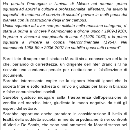
Ha portato l'immagine e l'anima di Milano nel mondo: prima
squadra ad aprirsi a culture e professionalita' all'estero, ha avuto la
capacita' di mettersi al servizio di societa' povere in molti paesi del
pianeta con la costruzione degli Inter campus.
Unica squadra ad aver sempre militato nella massima categoria, e'
stata la prima a vincere il campionato a girone unico ( 1909-1910),
la prima a vincere il campionato di serie A (1929-1930) e la prima
squadra a vincere la coppa intercontinentale (1964). Nei
campionati 1988-89 e 2006-2007 ha stabilito quasi tutti i record".
Sarei lieto di sapere se il sindaco Moratti sia a conoscenza del fatto
che, parlando di
correttezza
, un dirigente dell'Inter Brand s.r.l ha
ricevuto una condanna penale per ricettazione e falsificazione di
documenti.
Sarebbe interessante capire se la signora Moratti ignori che la
società Inter è sotto richiesta di rinvio a giudizio per falso in bilancio
e false comunicazioni sociali.
Sarebbe gustoso indagare sulla
trasparenza
dell'operazione di
vendita del marchio Inter, giudicata in modo negativo da tutti gli
esperti del settore.
Sarebbe opportuno anche prendere in considerazione il livello di
lealtà
della suddetta società, in merito ai pedinamenti nei confronti
di Vieri e De Santis, che sono stati ammessi da Moratti stesso nel