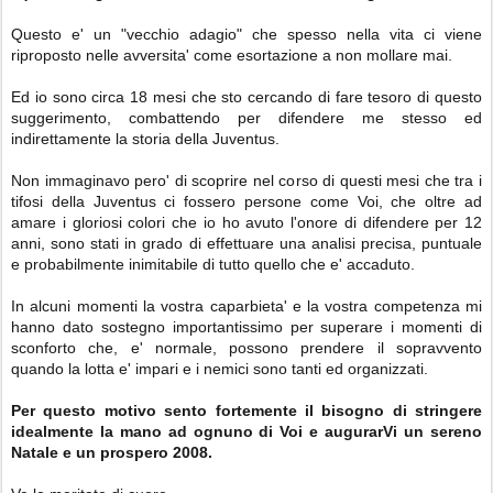
Questo e' un "vecchio adagio" che spesso nella vita ci viene
riproposto nelle avversita' come esortazione a non mollare mai.
Ed io sono circa 18 mesi che sto cercando di fare tesoro di questo
suggerimento, combattendo per difendere me stesso ed
indirettamente la storia della Juventus.
Non immaginavo pero' di scoprire nel corso di questi mesi che tra i
tifosi della Juventus ci fossero persone come Voi, che oltre ad
amare i gloriosi colori che io ho avuto l'onore di difendere per 12
anni, sono stati in grado di effettuare una analisi precisa, puntuale
e probabilmente inimitabile di tutto quello che e' accaduto.
In alcuni momenti la vostra caparbieta' e la vostra competenza mi
hanno dato sostegno importantissimo per superare i momenti di
sconforto che, e' normale, possono prendere il sopravvento
quando la lotta e' impari e i nemici sono tanti ed organizzati.
Per questo motivo sento fortemente il bisogno di stringere
idealmente la mano ad ognuno di Voi e augurarVi un sereno
Natale e un prospero 2008.