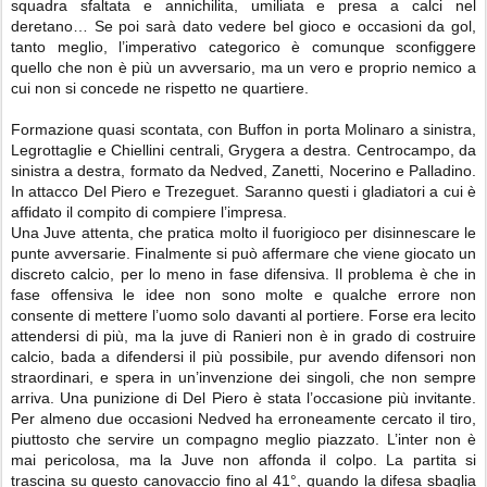
squadra sfaltata e annichilita, umiliata e presa a calci nel
deretano… Se poi sarà dato vedere bel gioco e occasioni da gol,
tanto meglio, l’imperativo categorico è comunque sconfiggere
quello che non è più un avversario, ma un vero e proprio nemico a
cui non si concede ne rispetto ne quartiere.
Formazione quasi scontata, con Buffon in porta Molinaro a sinistra,
Legrottaglie e Chiellini centrali, Grygera a destra. Centrocampo, da
sinistra a destra, formato da Nedved, Zanetti, Nocerino e Palladino.
In attacco Del Piero e Trezeguet. Saranno questi i gladiatori a cui è
affidato il compito di compiere l’impresa.
Una Juve attenta, che pratica molto il fuorigioco per disinnescare le
punte avversarie. Finalmente si può affermare che viene giocato un
discreto calcio, per lo meno in fase difensiva. Il problema è che in
fase offensiva le idee non sono molte e qualche errore non
consente di mettere l’uomo solo davanti al portiere. Forse era lecito
attendersi di più, ma la juve di Ranieri non è in grado di costruire
calcio, bada a difendersi il più possibile, pur avendo difensori non
straordinari, e spera in un’invenzione dei singoli, che non sempre
arriva. Una punizione di Del Piero è stata l’occasione più invitante.
Per almeno due occasioni Nedved ha erroneamente cercato il tiro,
piuttosto che servire un compagno meglio piazzato. L’inter non è
mai pericolosa, ma la Juve non affonda il colpo. La partita si
trascina su questo canovaccio fino al 41°, quando la difesa sbaglia