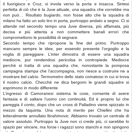
il fuorigioco e Cruz, si invola verso la porta e insacca. Sintesi
perfetta di ciò che è la Juve attuale, una squadra che vorrebbe ma
non può… Risultato bugiardo, non fosse alto che la squadra di
milano ha fatto un solo tiro in porta, purtroppo andato a segno. Ci si
attende nel secondo tempo una Juve diversa, più affamata, più
decisa e più attenta a non commettere banali errori che
compromettono le possibilità di segnare.
Secondo tempo che ripropone la fine del primo. Purtroppo
mancano sempre le idee, per essendo presente l’orgoglio e la
voglia di pareggiare. L’inter dimostra di essere una squadra
mediocre, pur rendendosi pericolsa in contropiede. Mediocre
perché si tratta di una squadra che, nonostante la pomposa
campagna stampa che l’accompagna, non riesce a costruire ne a
mostrare bel calcio. Termometro dello stato comatoso in cui si trova
il nostro calcio. Checchè ne dica bergomi le grandi squadre si
esprimono in modo differente.
L’ingresso di Camoranesi sistema le cose, consente di avere
fantasia e di saltare l’uomo con continuità. Ed è proprio lui che
pareggia il conto, dopo che un cross di Palladino viene spizzato in
mezzo da Iaquinta. Una nota di merito per Chiellini che ha
letteralmente annullato Ibrahimovic. Abbiamo trovato un centrale di
valore assoluto. Purtroppo la Juve non ci crede più, ci sarebbe lo
spazio per vincere, ma forse i ragazzi sono stanchi e non spingono