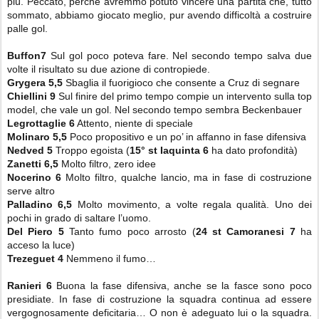
più. Peccato, perché avremmo potuto vincere una partita che, tutto
sommato, abbiamo giocato meglio, pur avendo difficoltà a costruire
palle gol.
Buffon7
Sul gol poco poteva fare. Nel secondo tempo salva due
volte il risultato su due azione di contropiede.
Grygera 5,5
Sbaglia il fuorigioco che consente a Cruz di segnare
Chiellini 9
Sul finire del primo tempo compie un intervento sulla top
model, che vale un gol. Nel secondo tempo sembra Beckenbauer
Legrottaglie 6
Attento, niente di speciale
Molinaro 5,5
Poco propositivo e un po’ in affanno in fase difensiva
Nedved 5
Troppo egoista (
15° st Iaquinta 6
ha dato profondità)
Zanetti 6,5
Molto filtro, zero idee
Nocerino 6
Molto filtro, qualche lancio, ma in fase di costruzione
serve altro
Palladino 6,5
Molto movimento, a volte regala qualità. Uno dei
pochi in grado di saltare l’uomo.
Del Piero 5
Tanto fumo poco arrosto (
24 st Camoranesi 7
ha
acceso la luce)
Trezeguet 4
Nemmeno il fumo…
Ranieri 6
Buona la fase difensiva, anche se la fasce sono poco
presidiate. In fase di costruzione la squadra continua ad essere
vergognosamente deficitaria… O non è adeguato lui o la squadra.