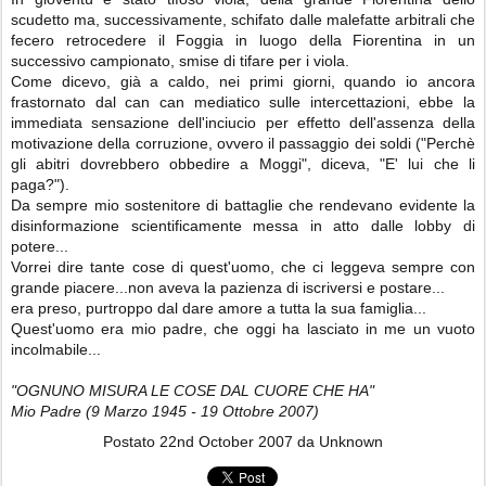
scudetto ma, successivamente, schifato dalle malefatte arbitrali che
fecero retrocedere il Foggia in luogo della Fiorentina in un
successivo campionato, smise di tifare per i viola.
Come dicevo, già a caldo, nei primi giorni, quando io ancora
frastornato dal can can mediatico sulle intercettazioni, ebbe la
immediata sensazione dell'inciucio per effetto dell'assenza della
motivazione della corruzione, ovvero il passaggio dei soldi ("Perchè
gli abitri dovrebbero obbedire a Moggi", diceva, "E' lui che li
paga?").
Da sempre mio sostenitore di battaglie che rendevano evidente la
disinformazione scientificamente messa in atto dalle lobby di
potere...
Vorrei dire tante cose di quest'uomo, che ci leggeva sempre con
grande piacere...non aveva la pazienza di iscriversi e postare...
era preso, purtroppo dal dare amore a tutta la sua famiglia...
Quest'uomo era mio padre, che oggi ha lasciato in me un vuoto
incolmabile...
"OGNUNO MISURA LE COSE DAL CUORE CHE HA"
Mio Padre (9 Marzo 1945 - 19 Ottobre 2007)
Postato
22nd October 2007
da Unknown