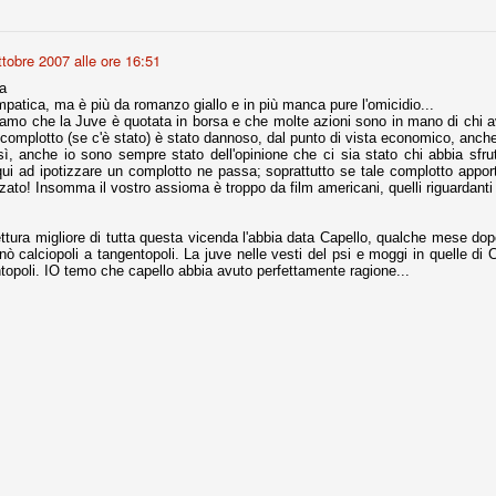
nni uno fra i maggiori talenti del calcio italiano della sua generazione,
 bravo nell'anticipo, bravo in marcatura, bravo nello scegliere il tempo
ttobre 2007 alle ore 16:51
no, bravo nell'avanzare palla al piede, bravo nei colpi di testa. Bravo.
a
impatica, ma è più da romanzo giallo e in più manca pure l'omicidio...
amo che la Juve è quotata in borsa e che molte azioni sono in mano di chi a
l complotto (se c'è stato) è stato dannoso, dal punto di vista economico, anche 
 della Juventus era fare mercato e farlo subito, anche al fine di
ì, anche io sono sempre stato dell'opinione che ci sia stato chi abbia sfrut
tenze annunciate di Tevez e Pirlo, svecchiando al contempo una rosa
ui ad ipotizzare un complotto ne passa; soprattutto se tale complotto appo
'acquisto di Rugani, Dybala e Zaza, il gentleman agreement con il
zzato! Insomma il vostro assioma è troppo da film americani, quelli riguardanti 
eyra sono tutte mosse che puntano a ringiovanire la rosa affidandosi a
ettura migliore di tutta questa vicenda l'abbia data Capello, qualche mese dop
ò calciopoli a tangentopoli. La juve nelle vesti del psi e moggi in quelle di
topoli. IO temo che capello abbia avuto perfettamente ragione...
sa per la Juventus l'epoca degli accordi di compartecipazione
 la data finale, data nella quale quella forma contrattuale (con
di accordo) dovrà scomparire dal calcio italiano.
i gli accordi di compartecipazione ancora in essere.
re del Sassuolo, così come Berardi (ora al 100%). Se uno dei due
deremo atto di quanto costerà. Di certo, quei due giocatori, insieme a
eso parecchio. Non sul piano sportivo, ma su quello finanziario. E non
ppe Marotta del quale una parte della tifoseria juventina sembra non
o.