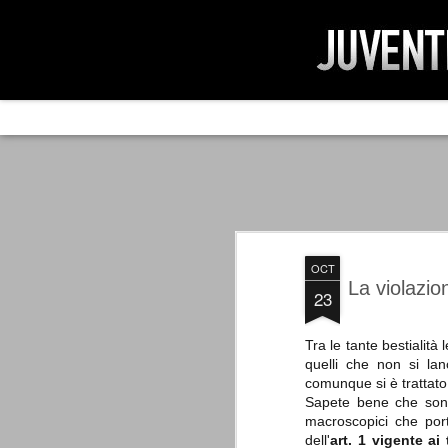
AD IMPOSSIBIL
SEP
19
Ad impossibilìa nemo tenetur. Per
significa che nessuno è tenuto a 
Ed infatti, per chi ricorda le convulse gi
OCT
davvero impresa impossibile quella di mod
erano abbattuti sulla Juventus.
La violazion
23
Tra le tante bestialità
quelli che non si lan
PER UNA VERITÀ
SEP
comunque si è trattato 
STORICA
19
Sapete bene che sono 
Cari amici, l'avventura che
macroscopici che port
abbiamo iniziato il 5 maggio 2007
dell'
art. 1 vigente ai