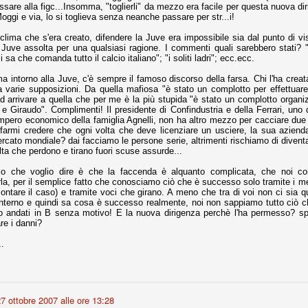
sare alla figc...Insomma, "toglierli" da mezzo era facile per questa nuova dir
oggi e via, lo si toglieva senza neanche passare per str...i!
fitte)
clima che s'era creato, difendere la Juve era impossibile sia dal punto di vi
Juve assolta per una qualsiasi ragione. I commenti quali sarebbero stati? "
 sa che comanda tutto il calcio italiano"; "i soliti ladri"; ecc.ecc.
s - Lazio 2-0
percoppa italiana, diventando così la squadra più titolata in Italia in
ima intorno alla Juve, c'è sempre il famoso discorso della farsa. Chi l'ha creat
 il Milan (a meno di classifiche e tabelle "galliane"), fermo a quota 6.
a varie supposizioni. Da quella mafiosa "è stato un complotto per effettuare 
ad arrivare a quella che per me è la più stupida "è stato un complotto orga
e i bianconeri a trovare una certa unità dopo le prime deludenti
 e Giraudo". Complimenti! Il presidente di Confindustria e della Ferrari, uno 
l'impero economico della famiglia Agnelli, non ha altro mezzo per cacciare due 
 farmi credere che ogni volta che deve licenziare un usciere, la sua azienda
ercato mondiale? dai facciamo le persone serie, altrimenti rischiamo di divent
lta che perdono e tirano fuori scuse assurde...
no, non è una barzelletta. O forse sì, fate voi, ma non fa ridere. Ci
o che voglio dire è che la faccenda è alquanto complicata, che noi comu
, non è una storiaccia legata alla ex Jugoslavia. Dicevamo che ci sono
la, per il semplice fatto che conosciamo ciò che è successo solo tramite i me
a età (29 anni), e sono fisicamente simili, entrambi grandi e grossi.
montare il caso) e tramite voci che girano. A meno che tra di voi non ci sia 
uropee, e tutti e due sono appena arrivati a giocare in Italia. Il
l'interno e quindi sa cosa è successo realmente, noi non sappiamo tutto ci
o andati in B senza motivo! E la nuova dirigenza perchè l'ha permesso? s
are i danni?
one
..
licate finora sono le motivazioni del giudizio di Cassazione relativo a
vano scelto di farsi giudicare con il rito abbreviato.
o, e quindi non le commenteremo, le considerazioni (di parte)
prese dalla maggior parte dei media (chissà perché...), come fossero
7 ottobre 2007 alle ore 13:28