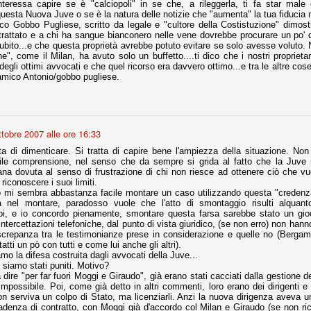
teressa capire se è "calciopoli" in se che, a rileggerla, ti fa star male 
la polemica sviluppatasi in questi giorni, soprattutto fra tifosi
esta Nuova Juve o se è la natura delle notizie che "aumenta" la tua fiducia n
io che ognuno tiri l'acqua al suo mulino e difenda strenuamente il
mico Gobbo Pugliese, scritto da legale e "cultore della Costistuzione" dimost
 presenza o dell'assenza di prove. Ci interessa invece altro.
rattato e a chi ha sangue bianconero nelle vene dovrebbe procurare un po' di
bito...e che questa proprietà avrebbe potuto evitare se solo avesse voluto. No
e", come il Milan, ha avuto solo un buffetto....ti dico che i nostri propriet
Teramo, l'ingiustizia sportiva
UG
degli ottimi avvocati e che quel ricorso era davvero ottimo...e tra le altre cos
17
Nei giorni scorsi abbiamo ricevuto alcuni messaggi di amici
'amico Antonio/gobbo pugliese.
teramani, che ci chiedevano spazio per la loro vicenda, al limite
ll'incredibile. Ce ne occupiamo volentieri.
po le incongruenze emerse negli scorsi anni nello scandalo del
alcioscommesse, con le assurde accuse a Pepe e Bonucci, e la
ttobre 2007 alle ore 16:33
radossale situazione di Conte, oltre ai tanti altri tirati in ballo solo da
stimonianze di terze parti (senza riscontri oggettivi), ora si punta il dito
tta di dimenticare. Si tratta di capire bene l'ampiezza della situazione. Non
ntro il Teramo.
ile comprensione, nel senso che da sempre si grida al fatto che la Juve 
iana dovuta al senso di frustrazione di chi non riesce ad ottenere ciò che vu
n riconoscere i suoi limiti.
iò mi sembra abbastanza facile montare un caso utilizzando questa "credenz
à nel montare, paradosso vuole che l'atto di smontaggio risulti alquan
i, e io concordo pienamente, smontare questa farsa sarebbe stato un gioc
ta
intercettazioni telefoniche, dal punto di vista giuridico, (se non erro) non han
-Marotta ha conseguito il suo ottavo successo nelle 19 competizioni
discrepanza tra le testimonianze prese in considerazione e quelle no (Berga
torie e tre secondi posti in 19 competizioni: risultati impressionanti, da
tti un pò con tutti e come lui anche gli altri).
guida, negli ultimi 13 mesi, sono stati ottenuti (in 5 competizioni) 3
mo la difesa costruita dagli avvocati della Juve...
 siamo stati puniti. Motivo?
dire "per far fuori Moggi e Giraudo", già erano stati cacciati dalla gestione de
mpossibile. Poi, come già detto in altri commenti, loro erano dei dirigenti e 
on serviva un colpo di Stato, ma licenziarli. Anzi la nuova dirigenza aveva un
adenza di contratto, con Moggi già d'accordo col Milan e Giraudo (se non ri