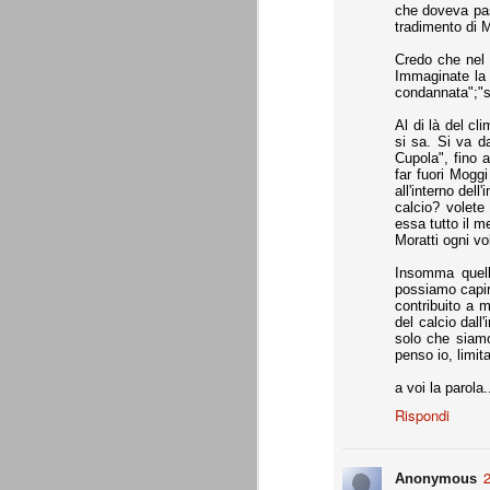
che doveva pas
- coppa Italia: elim. quarti finale
tradimento di M
- Europa League: elim. gironi (senza scon
Credo che nel 
Immaginate la 
all.
condannata";"si
Supercoppa italiana: Juventu
AUG
8
La Juventus vince la sua settima Su
Al di là del cl
questa competizione. Staccato anche
si sa. Si va d
Cupola", fino 
Una prova di forza che aiuta indubbiament
far fuori Moggi
amichevoli estive.
all'interno del
calcio? volete
essa tutto il m
Un bosniaco e un croato
AUG
Moratti ogni vo
7
Ci sono un bosniaco e un croato... 
Insomma quell
sono un bosniaco e un croato... no
possiamo capir
un bosniaco e un croato... Hanno la stess
contribuito a 
Giocavano entrambi in squadre importanti e
del calcio dal
bosniaco è considerato un top player.
solo che siam
penso io, limit
Motivazioni senza motivazi
JUL
a voi la parola.
29
Precisiamo che ad essere state pubb
Giraudo e agli altri imputati che ave
Rispondi
Precisiamo inoltre che non ci interessan
dell'avvocato Catalanotti, prontamente ri
2
oro colato.
Anonymous