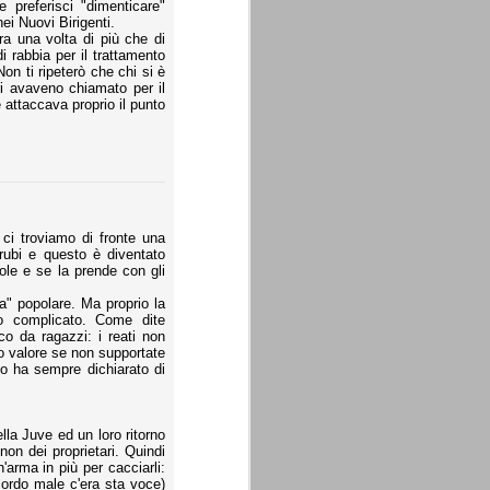
e preferisci "dimenticare"
ei Nuovi Birigenti.
ra una volta di più che di
 rabbia per il trattamento
n ti ripeterò che chi si è
ari avaveno chiamato per il
e attaccava proprio il punto
 ci troviamo di fronte una
rubi e questo è diventato
ole e se la prende con gli
a" popolare. Ma proprio la
to complicato. Come dite
o da ragazzi: i reati non
no valore se non supportate
mo ha sempre dichiarato di
lla Juve ed un loro ritorno
non dei proprietari. Quindi
'arma in più per cacciarli:
cordo male c'era sta voce)