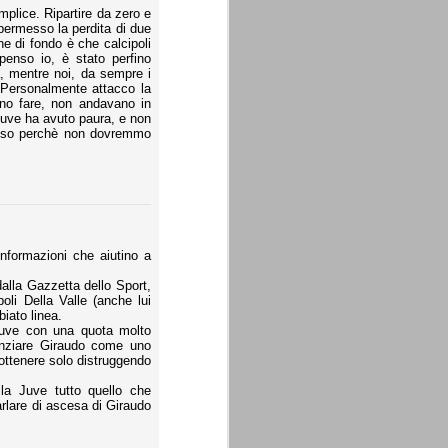
plice. Ripartire da zero e
 permesso la perdita di due
one di fondo è che calcipoli
enso io, è stato perfino
a, mentre noi, da sempre i
. Personalmente attacco la
no fare, non andavano in
juve ha avuto paura, e non
desso perchè non dovremmo
informazioni che aiutino a
alla Gazzetta dello Sport,
oli Della Valle (anche lui
iato linea.
 Juve con una quota molto
cenziare Giraudo come uno
 ottenere solo distruggendo
la Juve tutto quello che
rlare di ascesa di Giraudo