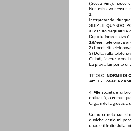
è finita.
(Scoca-Vinti), nasce d
Non esisteva nessun ri
Quando abbiamo messo on line
questo sito la nostra squadra del
1.
cuore stava vivendo il suo periodo
Interpretando, dunque,
più buio, annichilita nel suo
SLEALE QUANDO PONE 
prestigio e guidata in modo da non
dare molte speranze di un futuro
all'oscuro degli altri 
migliore.
Dopo la farsa estiva 
1)
Meani telefonava ai 
2)
Facchetti telefonava
3)
Della valle telefonav
Quindi, l'avere Moggi
La prova lampante di 
TITOLO:
NORME DI
Art. 1 - Doveri e obbl
...............
La Juve meno italiana
SEP
4. Alle società e ai lor
8
Sulle implicazioni anche finanziarie
abitualità, o comunque 
relativi criteri di compilazione), 
Organi della giustizia s
7 (alcuni dei quali utilizzati poco o nulla
che sono italiani invece solo 2 dei 10 nuov
Come si nota con chia
qualche genio mi possa 
Roma - Juventus 2-1
AUG
questo il frutto dell
30
La Juventus rimedia una sonora bat