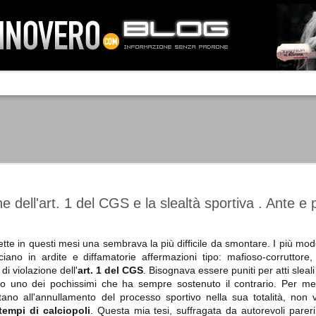
IA NEMO TENETUR
Mass-media feroci, sentimento popola
processo. Una vera e propria mattanza
veniva travolto, annichilito dal furore
 chi conosce il latino, questa frase
che, fin dai primi attimi, sembrò a se
fare imprese impossibili.
Un gruppo di persone, spronato dalla r
ornate dell’estate 2006, sembrava
lavorare sul web per cercare di argin
ificare il corso degli eventi che si
condannando irreversibilmente.
e dell'art. 1 del CGS e la slealtà sportiva . Ante e 
 lette in questi mesi una sembrava la più difficile da smontare. I più mode
ciano in ardite e diffamatorie affermazioni tipo: mafioso-corruttore
Manchester City -
Juventus - Chievo 1-1
SEP
SEP
di violazione dell'
art. 1 del CGS
. Bisognava essere puniti per atti sleali 
Juventus 1-2
15
12
La Juventus esce con un
uno dei pochissimi che ha sempre sostenuto il contrario. Per me, olt
misero punto dallo Juventus
La Juventus trionfa a
ano all'annullamento del processo sportivo nella sua totalità, non v
Stadium, accentuando una crisi
Manchester conquistandosi tre
 tempi di calciopoli
. Questa mia tesi, suffragata da autorevoli pareri 
che sembra non avere fine.