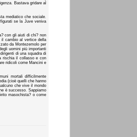
igenza. Bastava gridare al
sta mediatico che sociale.
figurati se la Juve veniva
a? con gli aiuti di chi? non
il cambio al vertice della
nizzato da Montezemolo per
degli uomini più importanti
dirigenti di una squadra di
 rischia il collasso e con
are ridicoli come Mancini e
ni mortali difficilmente
dia (cioè quelli che hanno
qualcuno che vive il mondo
ò che è successo. Sappiamo
pirito masochista? o come