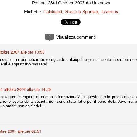
ce solo a 10 minuti dalla fine, dopo essere rimasta in 10 uomini.
Postato
23rd October 2007
da Unknown
Calciopoli
Giustizia Sportiva
Juventus
Etichette:
no regalato un'urna non facile alle italiane, specialmente alla Juventus,
 girone forse più avvincente:
7
Visualizza commenti
 Shakhtar Donetsk (Ucr), Malmoe (Sve)
ter Utd (Ing), Cska Mosca (Rus), Wolfsburg (Ger).
ttobre 2007 alle ore 10:55
 (Spa), Galatasaray (Tur), Astana (Kaz).
nsisto, ma più notizie trovo riguardo calciopoli e più mi sento in sintonia c
enti e soprattutto passate!
izzico di sfortuna. Partita sbagliata come impostazione, a cominciare
e con la gestione della stessa. Può succedere. Oggi anche Allegri ha
 lo abbia capito. Quindi, niente drammi e vediamo di imparare in
4 ottobre 2007 alle ore 14:20
passo falso, o c'è qualcosa di più?
 spiegare le ragioni di questa affermazione? In questo modo posso dire c
 che le scelte della società non sono state fatte per il bene della Juve ma pe
in ambiti non calcistici...
i
ositivo della sentenza di primo grado del processo sportivo
obre 2007 alle ore 02:51
mmesse.