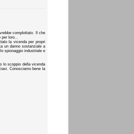
vrebbe complottato. Il che
per loro...
tato la vicenda per propri
rta un danno sostanziale a
lo spionaggio industriale e
o lo scoppio della vicenda
 Craxi. Conosciamo bene la