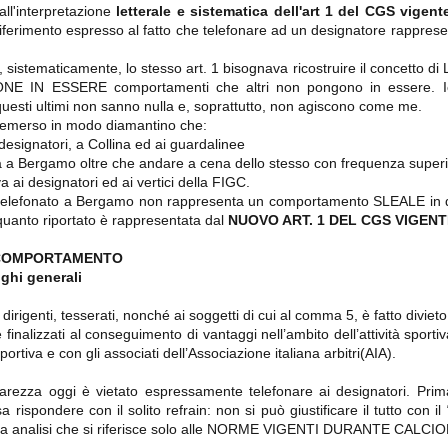
importantissimi punti per la
all'interpretazione
letterale e sistematica dell'art 1 del CGS vigent
Nonostante il gol fortunoso del
qualificazione e mettendosi alle
Chievo, la sensazione netta è che
ferimento espresso al fatto che telefonare ad un designatore rappresen
spalle le brutte prestazioni del
la matassa sia molto, molto lunga
campionato. Dopo un primo tempo
e difficile da sbrogliare.
di sofferenza gli uomini di Allegri
 sistematicamente, lo stesso art. 1 bisognava ricostruire il concetto di
hanno saputo reagire al gol
IN ESSERE comportamenti che altri non pongono in essere. Io
fortunoso (e non molto regolare)
e questi ultimi non sanno nulla e, soprattutto, non agiscono come me.
segnato dagli inglesi e a portare a
casa il bottino intero.
è emerso in modo diamantino che:
designatori, a Collina ed ai guardalinee
 a Bergamo oltre che andare a cena dello stesso con frequenza superiore 
a ai designatori ed ai vertici della FIGC.
 telefonato a Bergamo non rappresenta un comportamento SLEALE in qu
quanto riportato è rappresentata dal
NUOVO ART. 1 DEL CGS VIGEN
 COMPORTAMENTO
ighi generali
o dirigenti, tesserati, nonché ai soggetti di cui al comma 5, è fatto divieto
 delle operazioni di calciomercato, oltre che sulle liste Uefa e serie A (e
finalizzati al conseguimento di vantaggi nell’ambito dell’attività sporti
abbiamo già pubblicato un pezzo dedicato pochi giorni fa. Ricordiamo che
portiva e con gli associati dell’Associazione italiana arbitri(AIA).
) dei 12 giocatori usciti nella sessione di calciomercato sono italiani, e
i giocatori arrivati.
rezza oggi è vietato espressamente telefonare ai designatori. Prim
rispondere con il solito refrain: non si può giustificare il tutto con il
a mia analisi che si riferisce solo alle NORME VIGENTI DURANTE CALCI
osta all'Olimpico. Una squadra che per i primi 75 minuti non ha