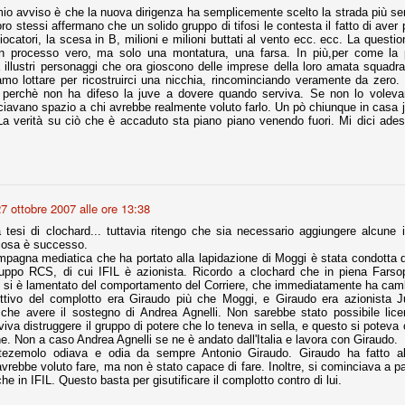
mio avviso è che la nuova dirigenza ha semplicemente scelto la strada più sem
ro stessi affermano che un solido gruppo di tifosi le contesta il fatto di aver
giocatori, la scesa in B, milioni e milioni buttati al vento ecc. ecc. La questi
r quello che è: un allenamento in vista della stagione, una ghiotta
n processo vero, ma solo una montatura, una farsa. In più,per come la p
tere preziosi minuti nelle gambe. E chi sabato era allo stadio a San
 illustri personaggi che ora gioscono delle imprese della loro amata squadr
e.
iamo lottare per ricostruirci una nicchia, rincominciando veramente da zero
 perchè non ha difeso la juve a dovere quando serviva. Se non lo voleva
sciavano spazio a chi avrebbe realmente voluto farlo. Un pò chiunque in casa 
e A
La verità su ciò che è accaduto sta piano piano venendo fuori. Mi dici a
e delle liste.
7 ottobre 2007 alle ore 13:38
nua di ammortamento + ingaggio lordo annuo. La somma della potenza
perare il 70 % del fatturato al netto delle plusvalenze (vedi regole del
a tesi di clochard... tuttavia ritengo che sia necessario aggiungere alcune 
cosa è successo.
mpagna mediatica che ha portato alla lapidazione di Moggi è stata condotta d
del fatturato 2014/15, che dovrebbe comunque essere intorno ai 320
ruppo RCS, di cui IFIL è azionista. Ricordo a clochard che in piena Farsop
o 2015/16, esercizio appena iniziato.
 si è lamentato del comportamento del Corriere, che immediatamente ha camb
iettivo del complotto era Giraudo più che Moggi, e Giraudo era azionista
 che avere il sostegno di Andrea Agnelli. Non sarebbe stato possibile li
iva distruggere il gruppo di potere che lo teneva in sella, e questo si poteva
mercato si valuta alla fine, a inizio settembre. Fermo restando che poi
. Non a caso Andrea Agnelli se ne è andato dall'Italia e lavora con Giraudo.
glio, sono già arrivati Rugani, Dybala, Khedira, Mandzukic, Neto, Zaza.
ezemolo odiava e odia da sempre Antonio Giraudo. Giraudo ha fatto al
ez, Ogbonna, forse Vidal. Il mercato i nostri dirigenti hanno dimostrato
rebbe voluto fare, ma non è stato capace di fare. Inoltre, si cominciava a pa
o fare meglio di noi tifosi.
che in IFIL. Questo basta per gisutificare il complotto contro di lui.