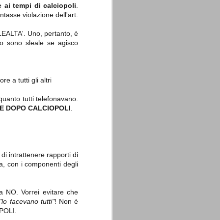
e ai tempi di calciopoli
.
tasse violazione dell'art.
 LEALTA'. Uno, pertanto, è
 sono sleale se agisco
La sentenza di
SEP
Cassazione su Moggi
11
a tutti gli altri
Dal sito della Corte di
Cassazione:
anto tutti telefonavano.
TE DOPO CALCIOPOLI
.
"In Italia la Corte Suprema di
Cassazione è al vertice della
giurisdizione ordinaria; tra le
principali funzioni che le sono
attribuite dalla legge fondamentale
sull'ordinamento giudiziario del 30
 di intrattenere rapporti di
gennaio 1941 n. 12 (art. 65) vi è
quella di assicurare "l'esatta
va, con i componenti degli
osservanza e l'uniforme
interpretazione della legge, l'unità
del diritto oggettivo nazionale, il
a NO. Vorrei evitare che
rispetto dei limiti delle diverse
giurisdizioni".
"lo facevano tutti"
! Non è
OPOLI.