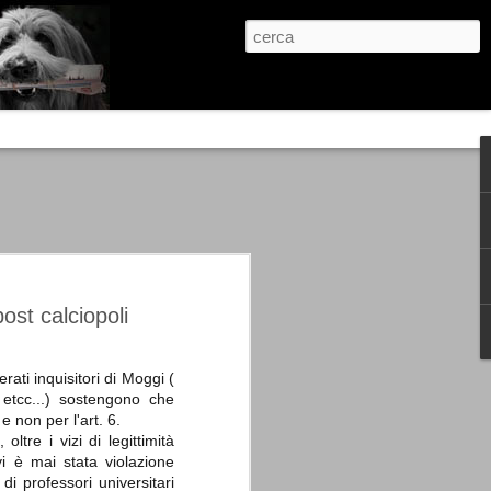
re, condanne scritte prima di ogni
, e chi provava a cantare fuori dal coro
 giustizialista innescato da una indagine
nso unico.
abbia e dalla passione, si ritrovò a
are quell’onda mediatica che ci stava
post calciopoli
rati inquisitori di Moggi (
, etcc...) sostengono che
e non per l'art. 6.
re i vizi di legittimità
i è mai stata violazione
di professori universitari