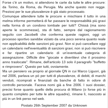
Forse c'è un motivo, si attendono le carte da tutte le altre procure:
da Torino, da Roma, da Perugia. Ma anche questo non regge.
Preziosi per le sue plusvalenze è già stato processato.
Comunque attendere tutte le procure e mischiare il tutto in una
melma informe permetterà di far passare le responsabilità più gravi
nella forma di un condono tombale per tutti? Chissà (ma sono
aperte le scommesse), sta di fatto, sempre dal ragionamento
seguìto con Jacobelli che conferma queste ragioni, oggi un
processo sportivo sarebbe viziato da una poco serena quanto reale
non applicabilità delle sanzioni più gravi. Non si può cancellare oggi
un calendario nell'eventualità di sanzioni gravi, non si può riscrivere
e far ripartire un calendario di un'eventuale categoria di
assegnazione. Difficile dire "giocate e divertitevi che il prossimo
anno traslocate". Rimane, dell'articolo 13 solo il paragrafo "buffetto
e rimprovero". Questo per tutti, ovviamente.
Ma un pensiero va proprio al giornale QN in cui Marco Liguori, già
nel 2006, parlava un pò per tutti di plusvalenze, di debiti, di marchi
venduti, ricomprati e finanziati da banche di fatto in odore di
controllo personale. Faceva nomi già a fine 2006. I suoi dossier,
precisi forse quanto quello della procura di Milano (o forse più in
quanto completo per tutte le altre squadre), rimane lì, nascosto ai
più in un link perso nel web.
Postato
26th September 2007
da Unknown