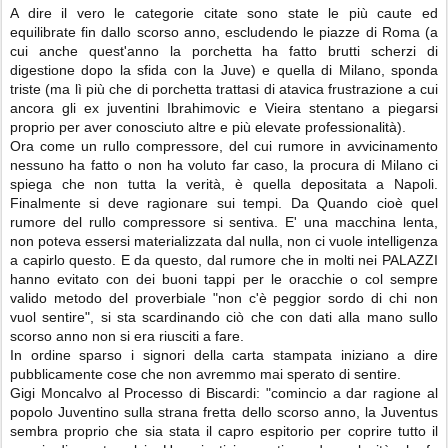
A dire il vero le categorie citate sono state le più caute ed
equilibrate fin dallo scorso anno, escludendo le piazze di Roma (a
cui anche quest'anno la porchetta ha fatto brutti scherzi di
digestione dopo la sfida con la Juve) e quella di Milano, sponda
triste (ma lì più che di porchetta trattasi di atavica frustrazione a cui
ancora gli ex juventini Ibrahimovic e Vieira stentano a piegarsi
proprio per aver conosciuto altre e più elevate professionalità).
Ora come un rullo compressore, del cui rumore in avvicinamento
nessuno ha fatto o non ha voluto far caso, la procura di Milano ci
spiega che non tutta la verità, è quella depositata a Napoli.
Finalmente si deve ragionare sui tempi. Da Quando cioè quel
rumore del rullo compressore si sentiva. E' una macchina lenta,
non poteva essersi materializzata dal nulla, non ci vuole intelligenza
a capirlo questo. E da questo, dal rumore che in molti nei PALAZZI
hanno evitato con dei buoni tappi per le oracchie o col sempre
valido metodo del proverbiale "non c'è peggior sordo di chi non
vuol sentire", si sta scardinando ciò che con dati alla mano sullo
scorso anno non si era riusciti a fare.
In ordine sparso i signori della carta stampata iniziano a dire
pubblicamente cose che non avremmo mai sperato di sentire.
Gigi Moncalvo al Processo di Biscardi: "comincio a dar ragione al
popolo Juventino sulla strana fretta dello scorso anno, la Juventus
sembra proprio che sia stata il capro espitorio per coprire tutto il