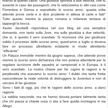
marcio di questo calcio. Una giustizia sportiva a due velocità, che fu
assente in caso dei passaporti, che fu velocissima in altri casi come
Fiorentina e Genoa e soprattutto lo scorso anno, quasta volta
attende prove certe e si dice prudente in attesa di carte e fatti"
Tutto questo mentre la piazza romana e milanese tentava di
tappargli la bocca.
Xavier Jacobelli rispondeva nel suo blog ad una semplice
domanda, non tanto sulla Juve, ma sulla giustizia a due velocità,
che sì, è questo il vero scandalo. Si riconosce che per giudicare
valido il processo dello scorso anno, quest'anno a luglio si doveva
fare un processo altrettanto eclatante in modo altrettanto
"efficiente".
Un Palazzi immobile mentre da giugno sapeva, che attende prove
mentre lo scorso anno dichiarava che non poteva attenderle per la
regolare iscrizione delle squadre ai campionati e in Europa, è il
vero scandalo. La nostra chiave per far capire le ragioni e le
perplessità che avevamo lo scorso anno. I dubbi che tanta fretta
nascondesse la reale volontà di distruggere la Juventus e non di
cercare di far giustizia.
Sono i fatti di oggi, più che le ragioni dello scorso anno, a darci
ragione.
La sabbia nasconde, ma ne hanno dovuta portare talmente tanta
che chi passa si chiede cosa ci stia a fare quella montagna in via
Allegri.