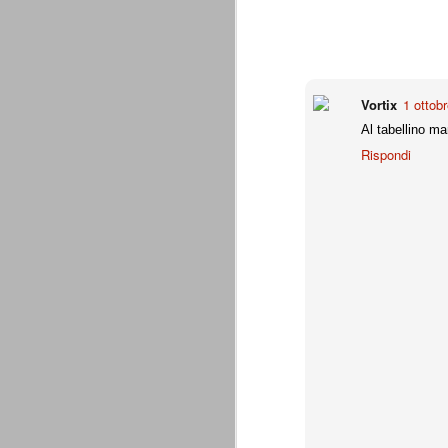
è finita.
Quando abbiamo messo on line
questo sito la nostra squadra del
cuore stava vivendo il suo periodo
più buio, annichilita nel suo
prestigio e guidata in modo da non
Vortix
1 ottob
dare molte speranze di un futuro
migliore.
Al tabellino ma
Rispondi
La Juve meno italiana
SEP
8
Sulle implicazioni anche finanziarie
relativi criteri di compilazione), 
7 (alcuni dei quali utilizzati poco o nulla
che sono italiani invece solo 2 dei 10 nuov
Roma - Juventus 2-1
AUG
30
La Juventus rimedia una sonora bat