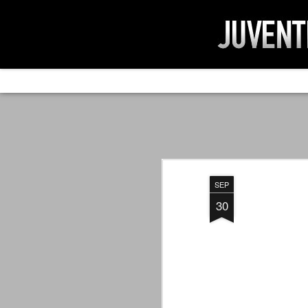
AD IMPOSSIBIL
SEP
19
Ad impossibilìa nemo tenetur. Per
significa che nessuno è tenuto a 
Ed infatti, per chi ricorda le convulse gi
SEP
davvero impresa impossibile quella di mod
erano abbattuti sulla Juventus.
30
PER UNA VERITÀ
SEP
STORICA
19
Cari amici, l'avventura che
abbiamo iniziato il 5 maggio 2007