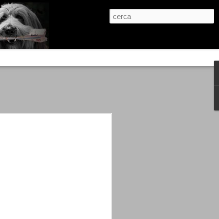
re, condanne scritte prima di ogni
, e chi provava a cantare fuori dal coro
 giustizialista innescato da una indagine
nso unico.
abbia e dalla passione, si ritrovò a
are quell’onda mediatica che ci stava