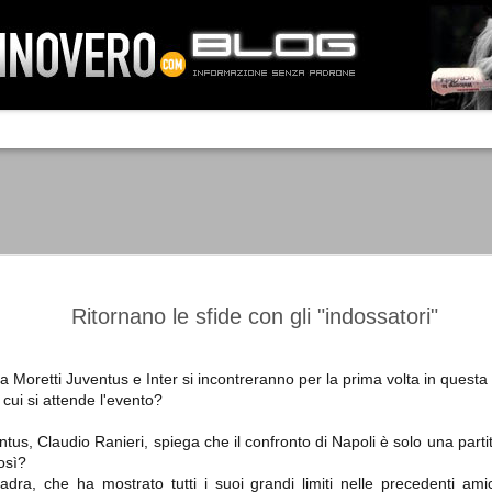
IA NEMO TENETUR
Mass-media feroci, sentimento popola
processo. Una vera e propria mattanza
veniva travolto, annichilito dal furore
 chi conosce il latino, questa frase
che, fin dai primi attimi, sembrò a se
fare imprese impossibili.
Un gruppo di persone, spronato dalla r
ornate dell’estate 2006, sembrava
lavorare sul web per cercare di argin
ificare il corso degli eventi che si
condannando irreversibilmente.
Ritornano le sfide con gli "indossatori"
a Moretti Juventus e Inter si incontreranno per la prima volta in quest
cui si attende l'evento?
Manchester City -
Juventus - Chievo 1-1
SEP
SEP
Juventus 1-2
15
12
La Juventus esce con un
entus, Claudio Ranieri, spiega che il confronto di Napoli è solo una par
misero punto dallo Juventus
La Juventus trionfa a
così?
Stadium, accentuando una crisi
Manchester conquistandosi tre
adra, che ha mostrato tutti i suoi grandi limiti nelle precedenti ami
che sembra non avere fine.