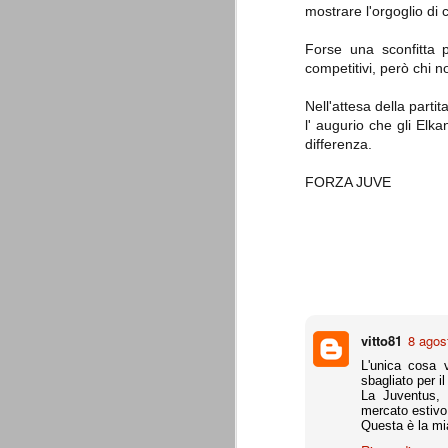
è finita.
mostrare l'orgoglio di
Quando abbiamo messo on line
questo sito la nostra squadra del
Forse una sconfitta 
cuore stava vivendo il suo periodo
competitivi, però chi 
più buio, annichilita nel suo
prestigio e guidata in modo da non
dare molte speranze di un futuro
Nell'attesa della parti
migliore.
l' augurio che gli Elk
differenza.
FORZA JUVE
La Juve meno italiana
SEP
8
Sulle implicazioni anche finanziarie
vitto81
8 agos
relativi criteri di compilazione), 
7 (alcuni dei quali utilizzati poco o nulla
L'unica cosa v
che sono italiani invece solo 2 dei 10 nuov
sbagliato per il
La Juventus,
mercato estivo
Roma - Juventus 2-1
AUG
Questa è la mia
30
La Juventus rimedia una sonora bat