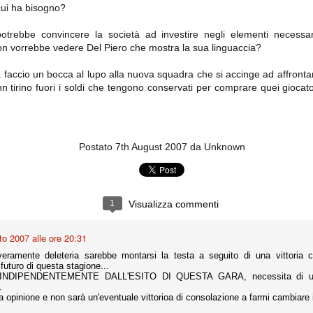
importantissimi punti per la
 cui ha bisogno?
Nonostante il gol fortunoso del
qualificazione e mettendosi alle
Chievo, la sensazione netta è che
spalle le brutte prestazioni del
la matassa sia molto, molto lunga
campionato. Dopo un primo tempo
potrebbe convincere la società ad investire negli elementi necessa
e difficile da sbrogliare.
di sofferenza gli uomini di Allegri
non vorrebbe vedere Del Piero che mostra la sua linguaccia?
hanno saputo reagire al gol
fortunoso (e non molto regolare)
ta faccio un bocca al lupo alla nuova squadra che si accinge ad affrontar
segnato dagli inglesi e a portare a
casa il bottino intero.
ann tirino fuori i soldi che tengono conservati per comprare quei giocat
Postato
7th August 2007
da Unknown
1
Visualizza commenti
 delle operazioni di calciomercato, oltre che sulle liste Uefa e serie A (e
to 2007 alle ore 20:31
abbiamo già pubblicato un pezzo dedicato pochi giorni fa. Ricordiamo che
) dei 12 giocatori usciti nella sessione di calciomercato sono italiani, e
eramente deleteria sarebbe montarsi la testa a seguito di una vittoria c
i giocatori arrivati.
 futuro di questa stagione...
 INDIPENDENTEMENTE DALL'ESITO DI QUESTA GARA, necessita di un ul
.
 opinione e non sarà un'eventuale vittorioa di consolazione a farmi cambiare 
osta all'Olimpico. Una squadra che per i primi 75 minuti non ha