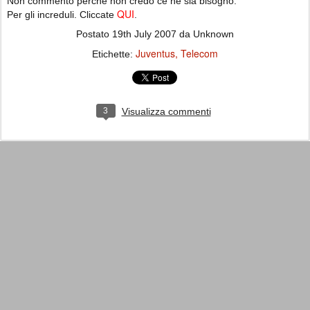
Non commento perché non credo ce ne sia bisogno.
QUI
Per gli increduli. Cliccate
.
Postato
19th July 2007
da Unknown
Juventus
Telecom
Etichette:
3
Visualizza commenti